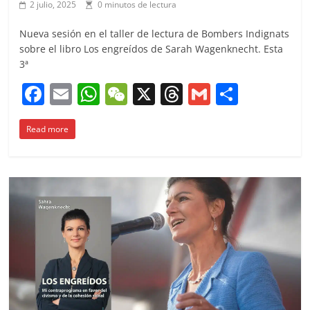
2 julio, 2025
0 minutos de lectura
Nueva sesión en el taller de lectura de Bombers Indignats
sobre el libro Los engreídos de Sarah Wagenknecht. Esta
3ª
F
E
W
W
X
T
G
C
a
m
h
e
h
m
o
Read more
c
ai
at
C
re
ai
m
e
l
s
h
a
l
p
b
A
at
d
ar
o
p
s
tir
o
p
k