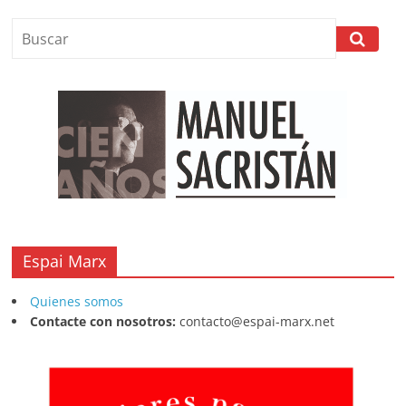
b
A
at
d
ar
o
p
s
tir
o
p
k
Espai Marx
Quienes somos
Contacte con nosotros:
contacto@espai-marx.net