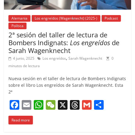
Alemania
Los engreídos (Wagenknecht) (2025-)
Podcast
Política
2ª sesión del taller de lectura de
Bombers Indignats:
Los engreídos
de
Sarah Wagenknecht
,
4 junio, 2025
Los engreídos
Sarah Wagenknecht
0
minutos de lectura
Nueva sesión en el taller de lectura de Bombers Indignats
sobre el libro Los engreídos de Sarah Wagenknecht. Esta
2ª
F
E
W
W
X
T
G
C
a
m
h
e
h
m
o
Read more
c
ai
at
C
re
ai
m
e
l
s
h
a
l
p