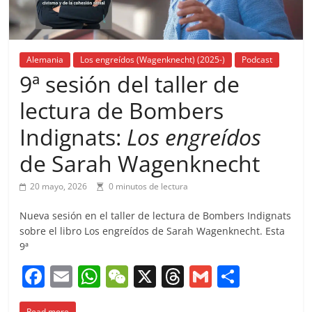
Alemania
Los engreídos (Wagenknecht) (2025-)
Podcast
9ª sesión del taller de
lectura de Bombers
Indignats:
Los engreídos
de Sarah Wagenknecht
20 mayo, 2026
0 minutos de lectura
Nueva sesión en el taller de lectura de Bombers Indignats
sobre el libro Los engreídos de Sarah Wagenknecht. Esta
9ª
F
E
W
W
X
T
G
C
a
m
h
e
h
m
o
Read more