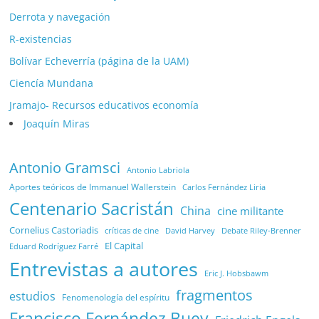
Derrota y navegación
R-existencias
Bolívar Echeverría (página de la UAM)
Ciencía Mundana
Jramajo- Recursos educativos economía
Joaquín Miras
Antonio Gramsci
Antonio Labriola
Aportes teóricos de Immanuel Wallerstein
Carlos Fernández Liria
Centenario Sacristán
China
cine militante
Cornelius Castoriadis
Debate Riley-Brenner
críticas de cine
David Harvey
El Capital
Eduard Rodríguez Farré
Entrevistas a autores
Eric J. Hobsbawm
fragmentos
estudios
Fenomenología del espíritu
Francisco Fernández Buey