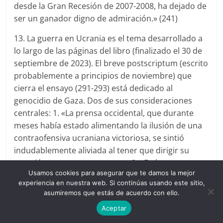
desde la Gran Recesión de 2007-2008, ha dejado de
ser un ganador digno de admiración.» (241)
13. La guerra en Ucrania es el tema desarrollado a
lo largo de las páginas del libro (finalizado el 30 de
septiembre de 2023). El breve postscriptum (escrito
probablemente a principios de noviembre) que
cierra el ensayo (291-293) está dedicado al
genocidio de Gaza. Dos de sus consideraciones
centrales: 1. «La prensa occidental, que durante
meses había estado alimentando la ilusión de una
contraofensiva ucraniana victoriosa, se sintió
indudablemente aliviada al tener que dirigir su
atención a esta nueva guerra». 2. «En lo que
Usamos cookies para asegurar que te damos la mejor
respecta a Estados Unidos el concepto de nihilismo
experiencia en nuestra web. Si continúas usando este sitio,
nos permite ir un paso más allá en nuestra
asumiremos que estás de acuerdo con ello.
interpretación: su compromiso irreflexivo e
Aceptar
incondicional con Israel es un síntoma suicida».