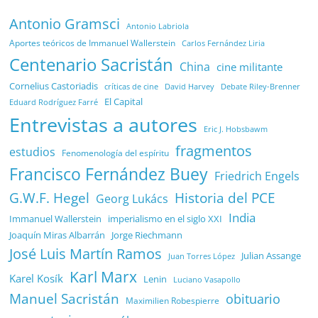
Antonio Gramsci
Antonio Labriola
Aportes teóricos de Immanuel Wallerstein
Carlos Fernández Liria
Centenario Sacristán
China
cine militante
Cornelius Castoriadis
Debate Riley-Brenner
críticas de cine
David Harvey
El Capital
Eduard Rodríguez Farré
Entrevistas a autores
Eric J. Hobsbawm
fragmentos
estudios
Fenomenología del espíritu
Francisco Fernández Buey
Friedrich Engels
G.W.F. Hegel
Historia del PCE
Georg Lukács
India
Immanuel Wallerstein
imperialismo en el siglo XXI
Joaquín Miras Albarrán
Jorge Riechmann
José Luis Martín Ramos
Julian Assange
Juan Torres López
Karl Marx
Karel Kosík
Lenin
Luciano Vasapollo
Manuel Sacristán
obituario
Maximilien Robespierre