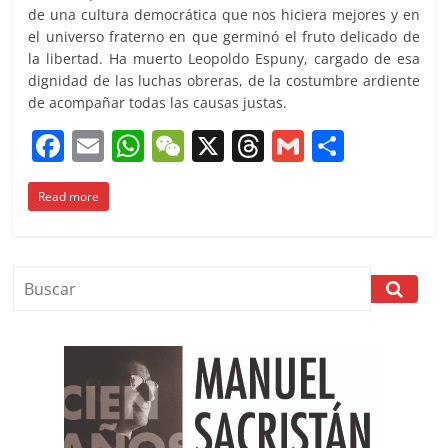
de una cultura democrática que nos hiciera mejores y en
el universo fraterno en que germinó el fruto delicado de
la libertad. Ha muerto Leopoldo Espuny, cargado de esa
dignidad de las luchas obreras, de la costumbre ardiente
de acompañar todas las causas justas.
F
E
W
W
X
T
G
C
a
m
h
e
h
m
o
Read more
c
ai
at
C
re
ai
m
e
l
s
h
a
l
p
b
A
at
d
ar
o
p
s
tir
o
p
k