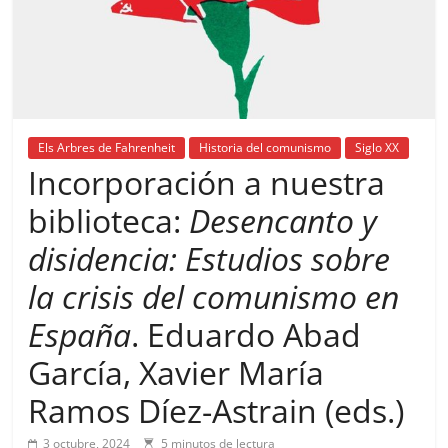
Els Arbres de Fahrenheit
Historia del comunismo
Siglo XX
Incorporación a nuestra
biblioteca:
Desencanto y
disidencia: Estudios sobre
la crisis del comunismo en
España
. Eduardo Abad
García, Xavier María
Ramos Díez-Astrain (eds.)
3 octubre, 2024
5 minutos de lectura