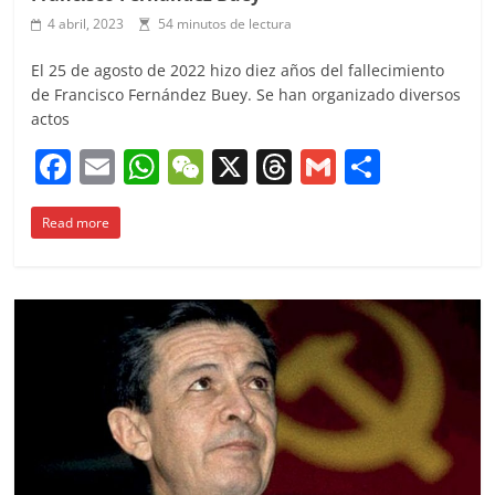
4 abril, 2023
54 minutos de lectura
El 25 de agosto de 2022 hizo diez años del fallecimiento
de Francisco Fernández Buey. Se han organizado diversos
actos
F
E
W
W
X
T
G
C
a
m
h
e
h
m
o
Read more
c
ai
at
C
re
ai
m
e
l
s
h
a
l
p
b
A
at
d
ar
o
p
s
tir
o
p
k