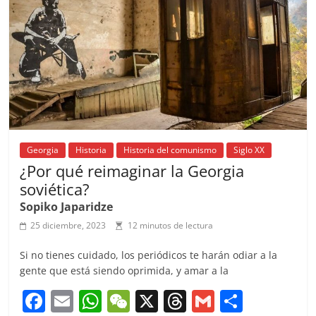
o
p
k
Georgia
Historia
Historia del comunismo
Siglo XX
¿Por qué reimaginar la Georgia
soviética?
Sopiko Japaridze
25 diciembre, 2023
12 minutos de lectura
Si no tienes cuidado, los periódicos te harán odiar a la
gente que está siendo oprimida, y amar a la
F
E
W
W
X
T
G
C