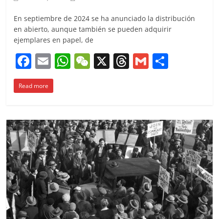
En septiembre de 2024 se ha anunciado la distribución
en abierto, aunque también se pueden adquirir
ejemplares en papel, de
F
E
W
W
X
T
G
C
a
m
h
e
h
m
o
Read more
c
ai
at
C
re
ai
m
e
l
s
h
a
l
p
b
A
at
d
ar
o
p
s
tir
o
p
k