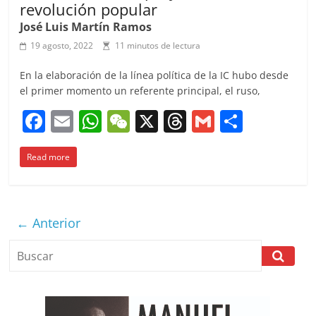
revolución popular
José Luis Martín Ramos
19 agosto, 2022
11 minutos de lectura
En la elaboración de la línea política de la IC hubo desde
el primer momento un referente principal, el ruso,
F
E
W
W
X
T
G
C
a
m
h
e
h
m
o
Read more
c
ai
at
C
re
ai
m
e
l
s
h
a
l
p
b
A
at
d
ar
← Anterior
o
p
s
tir
o
p
k