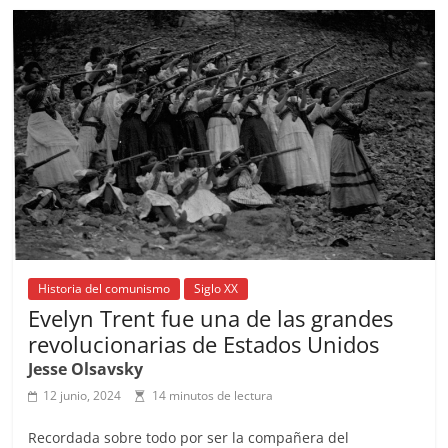
b
A
at
d
ar
o
p
s
tir
o
p
k
Historia del comunismo
Siglo XX
Evelyn Trent fue una de las grandes
revolucionarias de Estados Unidos
Jesse Olsavsky
12 junio, 2024
14 minutos de lectura
Recordada sobre todo por ser la compañera del