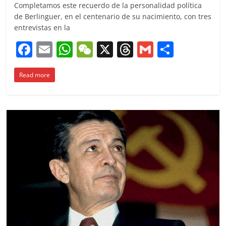
Completamos este recuerdo de la personalidad política
de Berlinguer, en el centenario de su nacimiento, con tres
entrevistas en la
F
E
W
W
X
T
G
C
a
m
h
e
h
m
o
Read more
c
ai
at
C
re
ai
m
e
l
s
h
a
l
p
b
A
at
d
ar
o
p
s
tir
o
p
k