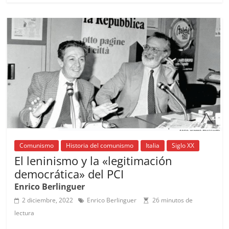
e
l
s
h
a
l
p
b
A
at
d
ar
o
p
s
tir
o
p
k
Comunismo
Historia del comunismo
Italia
Siglo XX
El leninismo y la «legitimación
democrática» del PCI
Enrico Berlinguer
2 diciembre, 2022
Enrico Berlinguer
26 minutos de
lectura