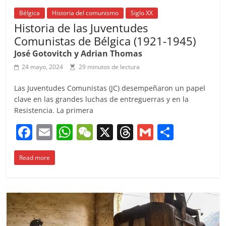
Bélgica
Historia del comunismo
Siglo XX
Historia de las Juventudes
Comunistas de Bélgica (1921-1945)
José Gotovitch y Adrian Thomas
24 mayo, 2024
29 minutos de lectura
Las Juventudes Comunistas (JC) desempeñaron un papel
clave en las grandes luchas de entreguerras y en la
Resistencia. La primera
F
E
W
W
X
T
G
C
a
m
h
e
h
m
o
Read more
c
ai
at
C
re
ai
m
e
l
s
h
a
l
p
b
A
at
d
ar
o
p
s
tir