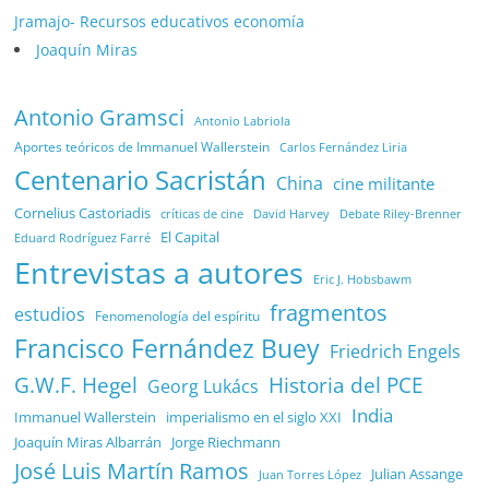
Jramajo- Recursos educativos economía
Joaquín Miras
Antonio Gramsci
Antonio Labriola
Aportes teóricos de Immanuel Wallerstein
Carlos Fernández Liria
Centenario Sacristán
China
cine militante
Cornelius Castoriadis
Debate Riley-Brenner
críticas de cine
David Harvey
El Capital
Eduard Rodríguez Farré
Entrevistas a autores
Eric J. Hobsbawm
fragmentos
estudios
Fenomenología del espíritu
Francisco Fernández Buey
Friedrich Engels
G.W.F. Hegel
Historia del PCE
Georg Lukács
India
Immanuel Wallerstein
imperialismo en el siglo XXI
Joaquín Miras Albarrán
Jorge Riechmann
José Luis Martín Ramos
Julian Assange
Juan Torres López