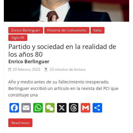
Enrico Berlinguer
Historia del comunismo
Italia
Siglo XX
Partido y sociedad en la realidad de
los años 80
Enrico Berlinguer
20 febrero, 2023
23 minutos de lectura
Año y medio antes de su fallecimiento inesperado,
Berlinguer escribió un artículo en la revista del PCI que
constituye una
F
E
W
W
X
T
G
C
a
m
h
e
h
m
o
Read more
c
ai
at
C
re
ai
m