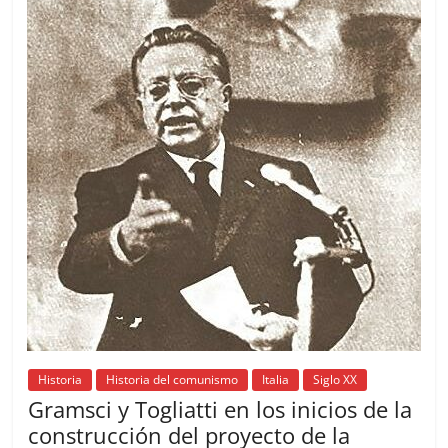
k
Historia
Historia del comunismo
Italia
Siglo XX
Gramsci y Togliatti en los inicios de la
construcción del proyecto de la