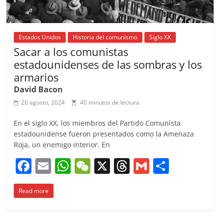
Estados Unidos
Historia del comunismo
Siglo XX
Sacar a los comunistas
estadounidenses de las sombras y los
armarios
David Bacon
26 agosto, 2024
40 minutos de lectura
En el siglo XX, los miembros del Partido Comunista
estadounidense fueron presentados como la Amenaza
Roja, un enemigo interior. En
F
E
W
W
X
T
G
C
a
m
h
e
h
m
o
Read more
c
ai
at
C
re
ai
m
e
l
s
h
a
l
p