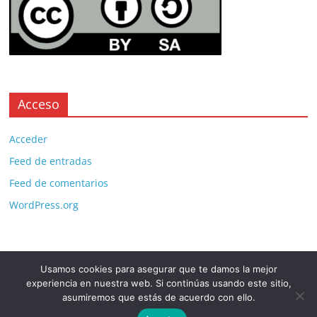
Acceso
Acceder
Feed de entradas
Feed de comentarios
WordPress.org
Usamos cookies para asegurar que te damos la mejor
Copyright © 2026
. All rights reserved.
experiencia en nuestra web. Si continúas usando este sitio,
Theme:
ColorMag Pro
by ThemeGrill. Powered by
WordPress
.
asumiremos que estás de acuerdo con ello.