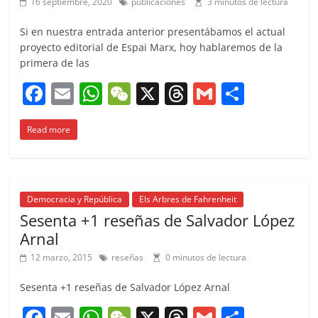
16 septiembre, 2020
publicaciones
3 minutos de lectura
Si en nuestra entrada anterior presentábamos el actual
proyecto editorial de Espai Marx, hoy hablaremos de la
primera de las
F
E
W
W
X
T
G
C
a
m
h
e
h
m
o
Read more
c
ai
at
C
re
ai
m
e
l
s
h
a
l
p
b
A
at
d
ar
o
p
s
tir
Democracia y República
Els Arbres de Fahrenheit
Sesenta +1 reseñas de Salvador López
o
p
Arnal
k
12 marzo, 2015
reseñas
0 minutos de lectura
Sesenta +1 reseñas de Salvador López Arnal
F
E
W
W
X
T
G
C