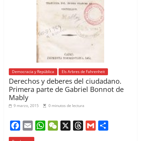
k
Democracia y República
Els Arbres de Fahrenheit
Derechos y deberes del ciudadano.
Primera parte de Gabriel Bonnot de
Mably
9 marzo, 2015
0 minutos de lectura
F
E
W
W
X
T
G
C
a
m
h
e
h
m
o