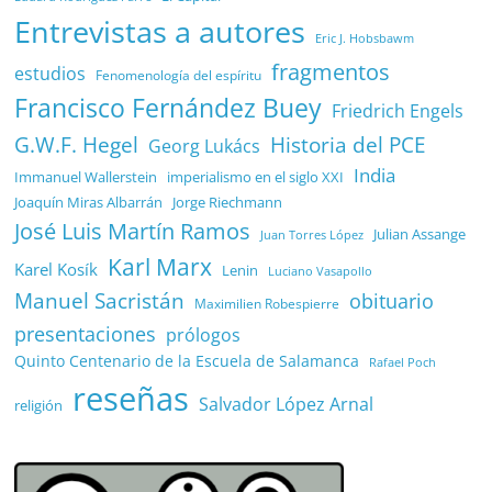
Entrevistas a autores
Eric J. Hobsbawm
fragmentos
estudios
Fenomenología del espíritu
Francisco Fernández Buey
Friedrich Engels
G.W.F. Hegel
Historia del PCE
Georg Lukács
India
Immanuel Wallerstein
imperialismo en el siglo XXI
Joaquín Miras Albarrán
Jorge Riechmann
José Luis Martín Ramos
Julian Assange
Juan Torres López
Karl Marx
Karel Kosík
Lenin
Luciano Vasapollo
Manuel Sacristán
obituario
Maximilien Robespierre
presentaciones
prólogos
Quinto Centenario de la Escuela de Salamanca
Rafael Poch
reseñas
Salvador López Arnal
religión