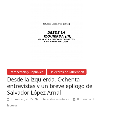
o
p
k
Democracia y República
Els Arbres de Fahrenheit
Desde la izquierda. Ochenta
entrevistas y un breve epílogo de
Salvador López Arnal
10 marzo, 2015
Entrevistas a autores
0 minutos de
lectura