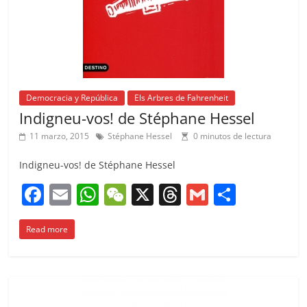
Democracia y República
Els Arbres de Fahrenheit
Indigneu-vos! de Stéphane Hessel
11 marzo, 2015
Stéphane Hessel
0 minutos de lectura
Indigneu-vos! de Stéphane Hessel
F
E
W
W
X
T
G
C
a
m
h
e
h
m
o
Read more
c
ai
at
C
re
ai
m
e
l
s
h
a
l
p
b
A
at
d
ar
o
p
s
tir