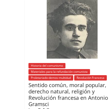
o
p
s
t
o
p
k
Historia del comunismo
Materiales para la refundación comunista
Proletariado-demos-multidud
Revolución Francesa
Sentido común, moral popular,
derecho natural, religión y
Revolución francesa en Antonio
Gramsci