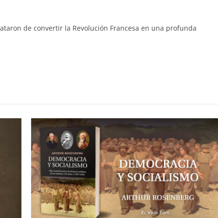
trataron de convertir la Revolución Francesa en una profunda
C
o
m
p
ar
ir