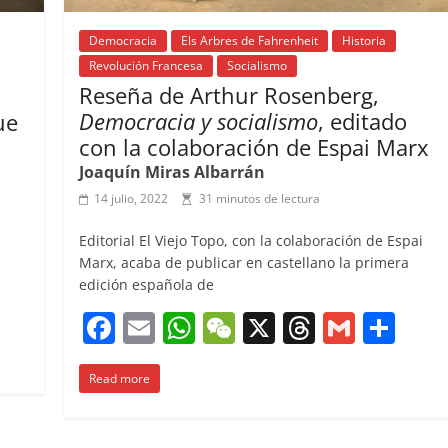
Democracia
Els Arbres de Fahrenheit
Historia
Revolución Francesa
Socialismo
Reseña de Arthur Rosenberg,
Democracia y socialismo
, editado
ue
con la colaboración de Espai Marx
Joaquín Miras Albarrán
14 julio, 2022
31 minutos de lectura
Editorial El Viejo Topo, con la colaboración de Espai
Marx, acaba de publicar en castellano la primera
edición española de
C
F
E
W
W
X
T
G
C
o
a
m
h
e
h
m
o
m
Read more
c
ai
at
C
re
ai
m
p
e
l
s
h
a
l
p
ar