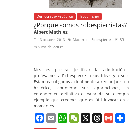
Democracia-República
Jacobinismo
¿Porque somos robespierristas?
Albert Mathiez
13 octubre, 2013
Maximilien Robespierre
35
minutos de lectura
Nos es preciso justificar la admiración
profesamos a Robespierre, a sus ideas y a su o
Estamos obligados actualmente a redibujar su p
histórico, enumerar sus aportaciones, h
entender en definitiva el valor de su ejemplo
ejemplo que creemos que es útil invocar en e
momentos.
F
E
W
W
X
T
G
a
m
h
e
h
m