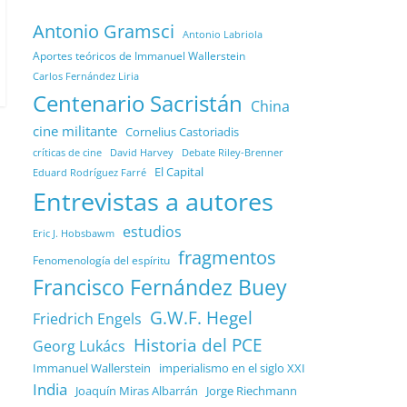
Antonio Gramsci
Antonio Labriola
Aportes teóricos de Immanuel Wallerstein
Carlos Fernández Liria
Centenario Sacristán
China
cine militante
Cornelius Castoriadis
Debate Riley-Brenner
críticas de cine
David Harvey
El Capital
Eduard Rodríguez Farré
Entrevistas a autores
estudios
Eric J. Hobsbawm
fragmentos
Fenomenología del espíritu
Francisco Fernández Buey
G.W.F. Hegel
Friedrich Engels
Historia del PCE
Georg Lukács
Immanuel Wallerstein
imperialismo en el siglo XXI
India
Joaquín Miras Albarrán
Jorge Riechmann