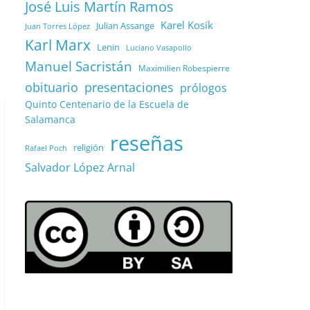
José Luis Martín Ramos
Karel Kosík
Julian Assange
Juan Torres López
Karl Marx
Lenin
Luciano Vasapollo
Manuel Sacristán
Maximilien Robespierre
obituario
presentaciones
prólogos
Quinto Centenario de la Escuela de
Salamanca
reseñas
religión
Rafael Poch
Salvador López Arnal