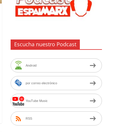
Escucha nuestro Podcast
Android
por correo electrónico
YouTube Music
RSS