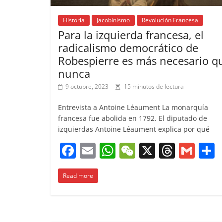
Historia
Jacobinismo
Revolución Francesa
Para la izquierda francesa, el
radicalismo democrático de
Robespierre es más necesario q
nunca
9 octubre, 2023
15 minutos de lectura
Entrevista a Antoine Léaument La monarquía
francesa fue abolida en 1792. El diputado de
izquierdas Antoine Léaument explica por qué
F
E
W
W
X
T
G
a
m
h
e
h
m
Read more
c
ai
at
C
re
ai
e
l
s
h
a
l
b
A
at
d