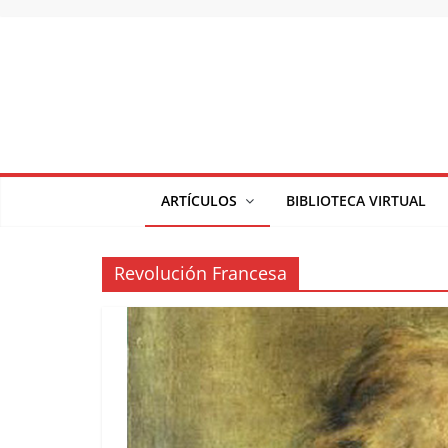
Saltar
al
contenido
ARTÍCULOS
BIBLIOTECA VIRTUAL
Revolución Francesa