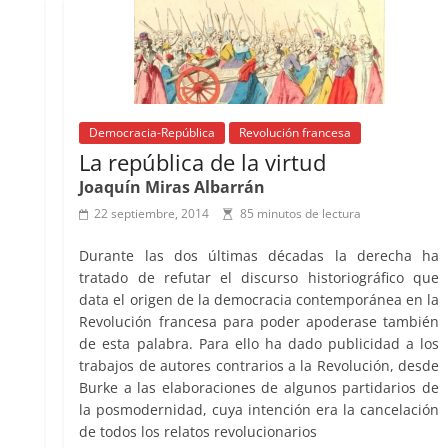
b
A
at
d
ar
ir
o
p
s
tir
o
p
k
Democracia-República
Revolución francesa
La república de la virtud
Joaquín Miras Albarrán
22 septiembre, 2014
85 minutos de lectura
Durante las dos últimas décadas la derecha ha
tratado de refutar el discurso historiográfico que
data el origen de la democracia contemporánea en la
Revolución francesa para poder apoderase también
de esta palabra. Para ello ha dado publicidad a los
trabajos de autores contrarios a la Revolución, desde
Burke a las elaboraciones de algunos partidarios de
la posmodernidad, cuya intención era la cancelación
de todos los relatos revolucionarios