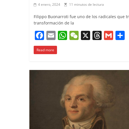
4 enero, 2024
11 minutos de lectura
Filippo Buonarroti fue uno de los radicales que 
transformación de la
F
E
W
W
X
T
G
a
m
h
e
h
m
Read more
c
ai
at
C
re
ai
e
l
s
h
a
l
b
A
at
d
o
p
s
t
o
p
k