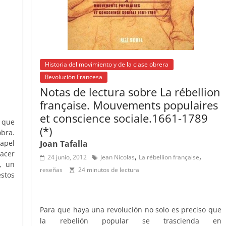
Historia del movimiento y de la clase obrera
Revolución Francesa
Notas de lectura sobre La rébellion
française. Mouvements populaires
et conscience sociale.1661-1789
 que
(*)
bra.
apel
Joan Tafalla
acer
,
,
24 junio, 2012
Jean Nicolas
La rébellion française
, un
reseñas
24 minutos de lectura
stos
C
Para que haya una revolución no solo es preciso que
o
la rebelión popular se trascienda en