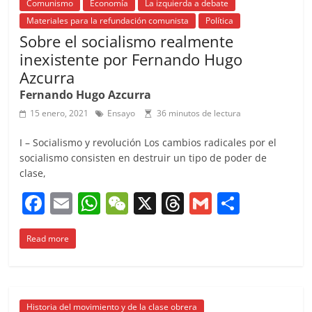
Comunismo
Economía
La izquierda a debate
Materiales para la refundación comunista
Política
Sobre el socialismo realmente
inexistente por Fernando Hugo
Azcurra
Fernando Hugo Azcurra
15 enero, 2021
Ensayo
36 minutos de lectura
I – Socialismo y revolución Los cambios radicales por el
socialismo consisten en destruir un tipo de poder de
clase,
F
E
W
W
X
T
G
C
a
m
h
e
h
m
o
Read more
c
ai
at
C
re
ai
m
e
l
s
h
a
l
p
b
A
at
d
ar
Historia del movimiento y de la clase obrera