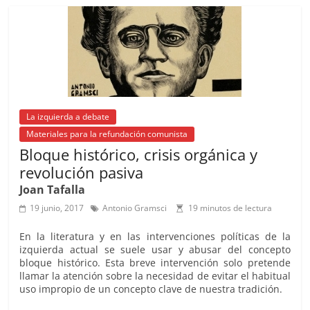
b
A
at
d
ar
o
p
s
tir
o
p
k
La izquierda a debate
Materiales para la refundación comunista
Bloque histórico, crisis orgánica y
revolución pasiva
Joan Tafalla
19 junio, 2017
Antonio Gramsci
19 minutos de lectura
En la literatura y en las intervenciones políticas de la
izquierda actual se suele usar y abusar del concepto
bloque histórico. Esta breve intervención solo pretende
llamar la atención sobre la necesidad de evitar el habitual
uso impropio de un concepto clave de nuestra tradición.