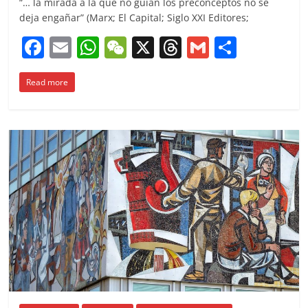
“… la mirada a la que no guían los preconceptos no se
deja engañar” (Marx; El Capital; Siglo XXI Editores;
F
E
W
W
X
T
G
C
a
m
h
e
h
m
o
Read more
c
ai
at
C
re
ai
m
e
l
s
h
a
l
p
b
A
at
d
ar
o
p
s
tir
o
p
k