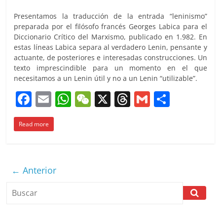
Presentamos la traducción de la entrada “leninismo”
preparada por el filósofo francés Georges Labica para el
Diccionario Crítico del Marxismo, publicado en 1.982. En
estas líneas Labica separa al verdadero Lenin, pensante y
actuante, de posteriores e interesadas construcciones. Un
texto imprescindible para un momento en el que
necesitamos a un Lenin útil y no a un Lenin “utilizable”.
F
E
W
W
X
T
G
C
a
m
h
e
h
m
o
Read more
c
ai
at
C
re
ai
m
e
l
s
h
a
l
p
b
A
at
d
ar
← Anterior
o
p
s
tir
o
p
k