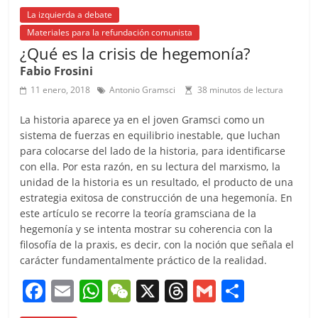
La izquierda a debate
Materiales para la refundación comunista
¿Qué es la crisis de hegemonía?
Fabio Frosini
11 enero, 2018
Antonio Gramsci
38 minutos de lectura
La historia aparece ya en el joven Gramsci como un
sistema de fuerzas en equilibrio inestable, que luchan
para colocarse del lado de la historia, para identificarse
con ella. Por esta razón, en su lectura del marxismo, la
unidad de la historia es un resultado, el producto de una
estrategia exitosa de construcción de una hegemonía. En
este artículo se recorre la teoría gramsciana de la
hegemonía y se intenta mostrar su coherencia con la
filosofía de la praxis, es decir, con la noción que señala el
carácter fundamentalmente práctico de la realidad.
F
E
W
W
X
T
G
C
a
m
h
e
h
m
o