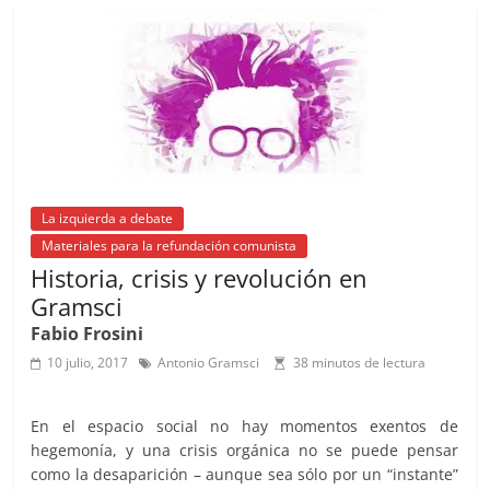
b
A
at
d
ar
o
p
s
tir
o
p
k
La izquierda a debate
Materiales para la refundación comunista
Historia, crisis y revolución en
Gramsci
Fabio Frosini
10 julio, 2017
Antonio Gramsci
38 minutos de lectura
En el espacio social no hay momentos exentos de
hegemonía, y una crisis orgánica no se puede pensar
como la desaparición – aunque sea sólo por un “instante”