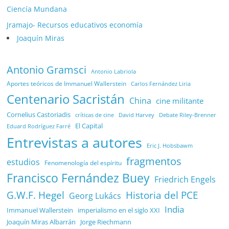
Ciencía Mundana
Jramajo- Recursos educativos economía
Joaquín Miras
Antonio Gramsci
Antonio Labriola
Aportes teóricos de Immanuel Wallerstein
Carlos Fernández Liria
Centenario Sacristán
China
cine militante
Cornelius Castoriadis
Debate Riley-Brenner
críticas de cine
David Harvey
El Capital
Eduard Rodríguez Farré
Entrevistas a autores
Eric J. Hobsbawm
fragmentos
estudios
Fenomenología del espíritu
Francisco Fernández Buey
Friedrich Engels
G.W.F. Hegel
Historia del PCE
Georg Lukács
India
Immanuel Wallerstein
imperialismo en el siglo XXI
Joaquín Miras Albarrán
Jorge Riechmann