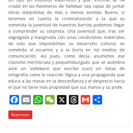
criado en las Palomeras de ‘Vallekas’ sea capaz de juntar
letras dotándolas de más o menos sentido. Bueno, si
tenemos en cuenta la criminalización a la que es
sometida la juventud de nuestros barrios podemos llegar
a comprender su sorpresa. Una juventud que, tras ser
segregada y marginada con unas condiciones materiales
de vida que imposibilitan su desarrollo cultural, es
sometida al escarnio y a la burla en los medios de
comunicación. Así pues, como decía, asumimos ese
clasismo meritócrata y pequeñoburgués que se asombra
ante un ‘vallekano’ que escribe (casi) sin faltas de
ortografía como la reacción lógica a una propaganda que
educa a las masas en la desconfianza y el desprecio hacia
el que no tiene más propiedad que sus manos y su prole.
F
E
W
W
X
T
G
C
a
m
h
e
h
m
o
Read more
c
ai
at
C
re
ai
m
e
l
s
h
a
l
p