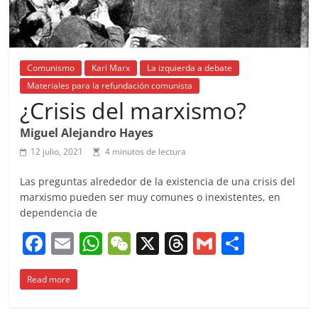
Comunismo
Karl Marx
La izquierda a debate
Materiales para la refundación comunista
¿Crisis del marxismo?
Miguel Alejandro Hayes
12 julio, 2021
4 minutos de lectura
Las preguntas alrededor de la existencia de una crisis del
marxismo pueden ser muy comunes o inexistentes, en
dependencia de
F
E
W
W
X
T
G
C
a
m
h
e
h
m
o
Read more
c
ai
at
C
re
ai
m
e
l
s
h
a
l
p