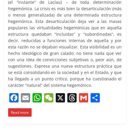
(el “instante” de Laclau) – de toda determinación
hegemónica. La crisis es más bien la desarticulación (más
o menos generalizada) de una determinada estructura
hegemónica. Esta desarticulación deja ver a las masas
populares las virtualidades hegemónicas que en aquella
estructura quedaban “incluidas” y “subordinadas”, es
decir, reducidas a funciones internas de aquella y por
esta razón no se dejaban visualizar. Esta visibilidad es un
hecho ideológico de gran calado: no tiene nada que ver
con una idea de convicciones subjetivas o, peor aún, de
sugestiones. Expresa una nueva estructura práctica que
se está consolidando en la sociedad y en el Estado, y que
ha llegado a un punto crítico, porque ha cuestionado el
carácter “natural” del sistema hegemónico.
F
E
W
W
X
T
G
C
a
m
h
e
h
m
o
Read more
c
ai
at
C
re
ai
m
e
l
s
h
a
l
p