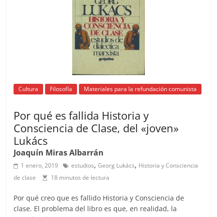
o
p
k
Cultura
Filosofía
Materiales para la refundación comunista
Por qué es fallida Historia y
Consciencia de Clase, del «joven»
Lukács
Joaquín Miras Albarrán
,
,
1 enero, 2019
estudios
Georg Lukács
Historia y Consciencia
de clase
18 minutos de lectura
Por qué creo que es fallido Historia y Consciencia de
clase. El problema del libro es que, en realidad, la