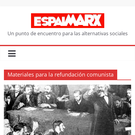
Saltar
al
contenido
Un punto de encuentro para las alternativas sociales
Materiales para la refundación comunista