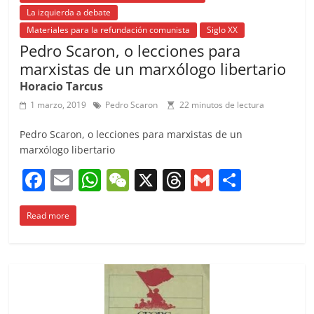
o
p
s
tir
La izquierda a debate
o
p
Materiales para la refundación comunista
Siglo XX
k
Pedro Scaron, o lecciones para
marxistas de un marxólogo libertario
Horacio Tarcus
1 marzo, 2019
Pedro Scaron
22 minutos de lectura
Pedro Scaron, o lecciones para marxistas de un
marxólogo libertario
F
E
W
W
X
T
G
C
a
m
h
e
h
m
o
Read more
c
ai
at
C
re
ai
m
e
l
s
h
a
l
p
b
A
at
d
ar
o
p
s
tir