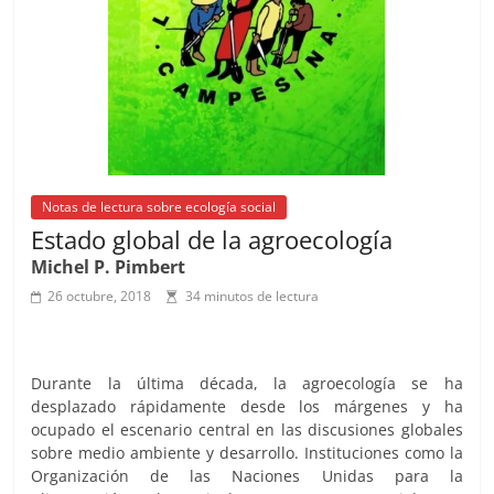
k
Notas de lectura sobre ecología social
Estado global de la agroecología
Michel P. Pimbert
26 octubre, 2018
34 minutos de lectura
Durante la última década, la agroecología se ha
desplazado rápidamente desde los márgenes y ha
ocupado el escenario central en las discusiones globales
sobre medio ambiente y desarrollo. Instituciones como la
Organización de las Naciones Unidas para la