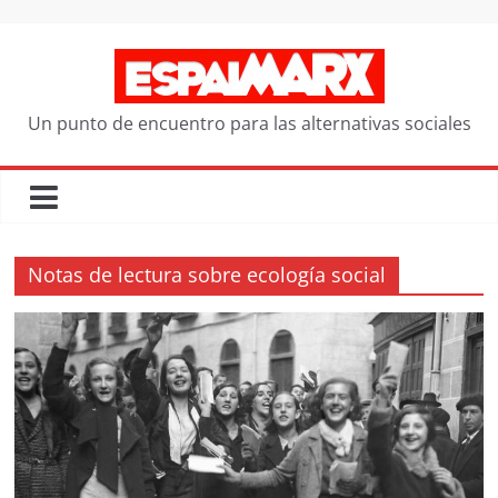
Saltar
al
contenido
Un punto de encuentro para las alternativas sociales
Notas de lectura sobre ecología social