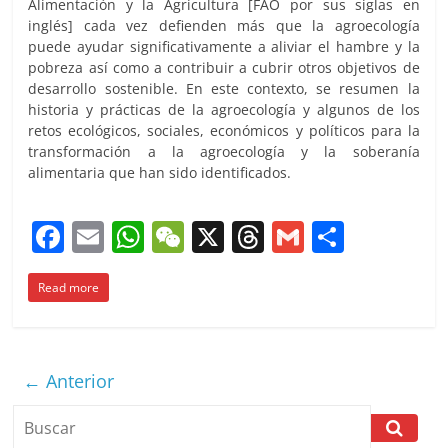
Alimentación y la Agricultura [FAO por sus siglas en
inglés] cada vez defienden más que la agroecología
puede ayudar significativamente a aliviar el hambre y la
pobreza así como a contribuir a cubrir otros objetivos de
desarrollo sostenible. En este contexto, se resumen la
historia y prácticas de la agroecología y algunos de los
retos ecológicos, sociales, económicos y políticos para la
transformación a la agroecología y la soberanía
alimentaria que han sido identificados.
F
E
W
W
X
T
G
C
a
m
h
e
h
m
o
Read more
c
ai
at
C
re
ai
m
e
l
s
h
a
l
p
b
A
at
d
ar
← Anterior
o
p
s
tir
o
p