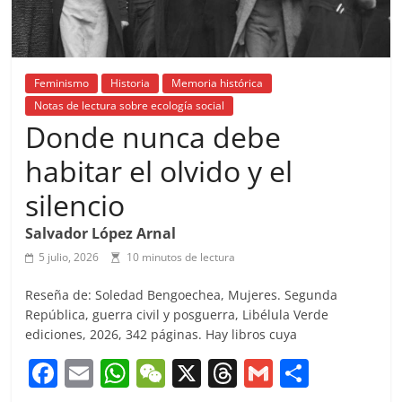
Feminismo
Historia
Memoria histórica
Notas de lectura sobre ecología social
Donde nunca debe
habitar el olvido y el
silencio
Salvador López Arnal
5 julio, 2026
10 minutos de lectura
Reseña de: Soledad Bengoechea, Mujeres. Segunda
República, guerra civil y posguerra, Libélula Verde
ediciones, 2026, 342 páginas. Hay libros cuya
F
E
W
W
X
T
G
C
a
m
h
e
h
m
o