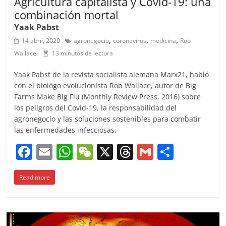
Agricultura capitalista y Covid-19: una
combinación mortal
Yaak Pabst
,
,
,
14 abril, 2020
agronegocio
coronavirus
medicina
Rob
Wallace
13 minutos de lectura
Yaak Pabst de la revista socialista alemana Marx21, habló
con el biológo evolucionista Rob Wallace, autor de Big
Farms Make Big Flu (Monthly Review Press, 2016) sobre
los peligros del Covid-19, la responsabilidad del
agronegocio y las soluciones sostenibles para combatir
las enfermedades infecciosas.
F
E
W
W
X
T
G
C
a
m
h
e
h
m
o
Read more
c
ai
at
C
re
ai
m
e
l
s
h
a
l
p
b
A
at
d
ar