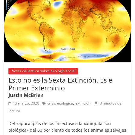
o
p
s
tir
o
p
k
Notas de lectura sobre ecología social
Esto no es la Sexta Extinción. Es el
Primer Exterminio
Justin McBrien
,
13 marzo, 2020
crisis ecológica
extinción
8 minutos de
lectura
Del «apocalipsis de los insectos» a la «aniquilación
biológica» del 60 por ciento de todos los animales salvajes