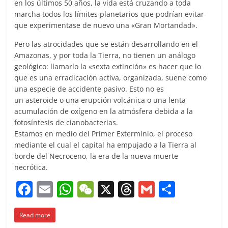
en los últimos 50 años, la vida está cruzando a toda
marcha todos los límites planetarios que podrían evitar
que experimentase de nuevo una «Gran Mortandad».
Pero las atrocidades que se están desarrollando en el
Amazonas, y por toda la Tierra, no tienen un análogo
geológico: llamarlo la «sexta extinción» es hacer que lo
que es una erradicación activa, organizada, suene como
una especie de accidente pasivo. Esto no es
un asteroide o una erupción volcánica o una lenta
acumulación de oxígeno en la atmósfera debida a la
fotosíntesis de cianobacterias.
Estamos en medio del Primer Exterminio, el proceso
mediante el cual el capital ha empujado a la Tierra al
borde del Necroceno, la era de la nueva muerte
necrótica.
F
E
W
W
X
T
G
C
a
m
h
e
h
m
o
Read more
c
ai
at
C
re
ai
m