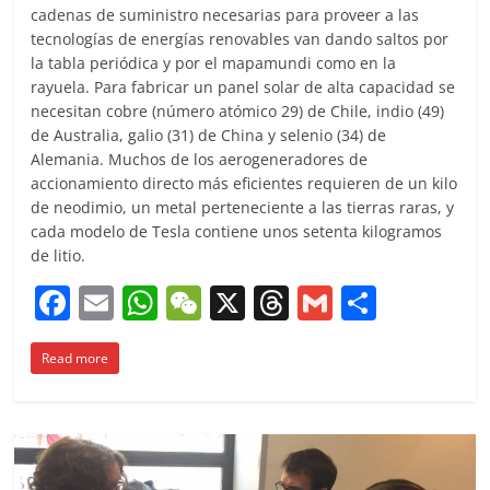
cadenas de suministro necesarias para proveer a las
tecnologías de energías renovables van dando saltos por
la tabla periódica y por el mapamundi como en la
rayuela. Para fabricar un panel solar de alta capacidad se
necesitan cobre (número atómico 29) de Chile, indio (49)
de Australia, galio (31) de China y selenio (34) de
Alemania. Muchos de los aerogeneradores de
accionamiento directo más eficientes requieren de un kilo
de neodimio, un metal perteneciente a las tierras raras, y
cada modelo de Tesla contiene unos setenta kilogramos
de litio.
F
E
W
W
X
T
G
C
a
m
h
e
h
m
o
Read more
c
ai
at
C
re
ai
m
e
l
s
h
a
l
p
b
A
at
d
ar
o
p
s
tir