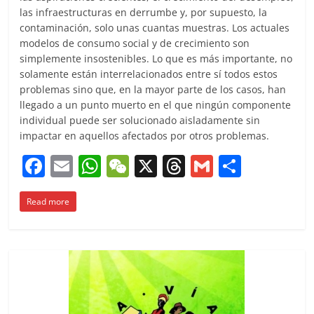
las infraestructuras en derrumbe y, por supuesto, la
contaminación, solo unas cuantas muestras. Los actuales
modelos de consumo social y de crecimiento son
simplemente insostenibles. Lo que es más importante, no
solamente están interrelacionados entre sí todos estos
problemas sino que, en la mayor parte de los casos, han
llegado a un punto muerto en el que ningún componente
individual puede ser solucionado aisladamente sin
impactar en aquellos afectados por otros problemas.
F
E
W
W
X
T
G
C
a
m
h
e
h
m
o
Read more
c
ai
at
C
re
ai
m
e
l
s
h
a
l
p
b
A
at
d
ar
o
p
s
tir
o
p