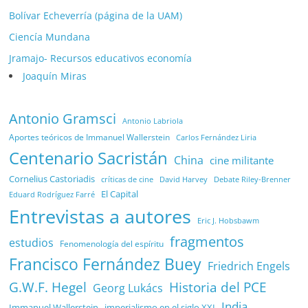
Bolívar Echeverría (página de la UAM)
Ciencía Mundana
Jramajo- Recursos educativos economía
Joaquín Miras
Antonio Gramsci
Antonio Labriola
Aportes teóricos de Immanuel Wallerstein
Carlos Fernández Liria
Centenario Sacristán
China
cine militante
Cornelius Castoriadis
Debate Riley-Brenner
críticas de cine
David Harvey
El Capital
Eduard Rodríguez Farré
Entrevistas a autores
Eric J. Hobsbawm
fragmentos
estudios
Fenomenología del espíritu
Francisco Fernández Buey
Friedrich Engels
G.W.F. Hegel
Historia del PCE
Georg Lukács
India
Immanuel Wallerstein
imperialismo en el siglo XXI