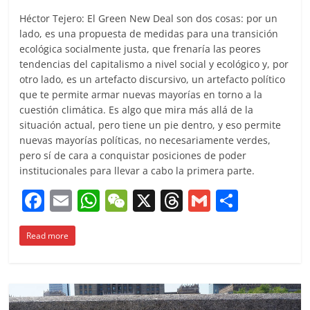
Héctor Tejero: El Green New Deal son dos cosas: por un
lado, es una propuesta de medidas para una transición
ecológica socialmente justa, que frenaría las peores
tendencias del capitalismo a nivel social y ecológico y, por
otro lado, es un artefacto discursivo, un artefacto político
que te permite armar nuevas mayorías en torno a la
cuestión climática. Es algo que mira más allá de la
situación actual, pero tiene un pie dentro, y eso permite
nuevas mayorías políticas, no necesariamente verdes,
pero sí de cara a conquistar posiciones de poder
institucionales para llevar a cabo la primera parte.
F
E
W
W
X
T
G
C
a
m
h
e
h
m
o
Read more
c
ai
at
C
re
ai
m
e
l
s
h
a
l
p
b
A
at
d
ar