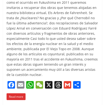
como el ocurrido en Fukushima en 2011 queremos
invitaros a recuperar dos obras que tenemos alojadas en
nuestra biblioteca virtual, Els Arbres de Fahrenheit. Se
trata de ¿Nucleares? No gracias y ¿Por qué Chernobil no
fue la última advertencia?, dos recopilaciones de Salvador
López Arnal en conversación con Eduard Rodríguez Farré
con diversos artículos y fragmentos de obras anteriores,
especialmente Casi todo lo que usted desea saber sobre
los efectos de la energía nuclear en la salud y el medio
ambiente, publicada por El Viejo Topo en 2008. Aunque
alguno de los artículos es coyuntural, publicados en su
mayoría en 2011 tras el accidente en Fukushima, creemos
que estas obras siguen teniendo un gran interés y
suponen un acercamiento muy útil a las diversas aristas
de la cuestión nuclear.
F
E
W
W
X
T
G
C
a
m
h
e
h
m
o
Read more
c
ai
at
C
re
ai
m