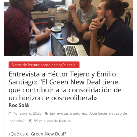
o
p
k
Notas de lectura sobre ecología social
Entrevista a Héctor Tejero y Emilio
Santiago: “El Green New Deal tiene
que contribuir a la consolidación de
un horizonte posneoliberal»
Roc Solà
,
16 febrero, 2020
Entrevistas a autores
¿Qué hacer en caso de
incendio?
55 minutos de lectura
¿Qué es el Green New Deal?