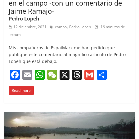
en el campo -con un comentario de
Jaime Ramajo-
Pedro Lopeh
,
12 diciembre, 2021
campo
Pedro Lopeh
16 minutos de
lectura
Mis compañeros de EspaiMarx me han pedido que
publique este comentario al magnífico artículo de Pedro
Lopeh que está debajo.
F
E
W
W
X
T
G
C
a
m
h
e
h
m
o
Read more
c
ai
at
C
re
ai
m
e
l
s
h
a
l
p
b
A
at
d
ar
o
p
s
tir
o
p