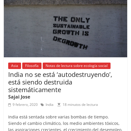
o
p
s
tir
o
p
k
Asia
Filosofía
Notas de lectura sobre ecología social
India no se está ‘autodestruyendo’,
está siendo destruida
sistemáticamente
Sajai Jose
9 febrero, 2020
India
18 minutos de lectura
India está sentada sobre varias bombas de tiempo.
Siendo el cambio climático, los medio ambientes tóxicos,
las aspiraciones crecientes, el crecimiento del desempleo,