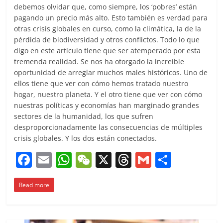
debemos olvidar que, como siempre, los ‘pobres’ están
pagando un precio más alto. Esto también es verdad para
otras crisis globales en curso, como la climática, la de la
pérdida de biodiversidad y otros conflictos. Todo lo que
digo en este artículo tiene que ser atemperado por esta
tremenda realidad. Se nos ha otorgado la increíble
oportunidad de arreglar muchos males históricos. Uno de
ellos tiene que ver con cómo hemos tratado nuestro
hogar, nuestro planeta. Y el otro tiene que ver con cómo
nuestras políticas y economías han marginado grandes
sectores de la humanidad, los que sufren
desproporcionadamente las consecuencias de múltiples
crisis globales. Y los dos están conectados.
F
E
W
W
X
T
G
C
a
m
h
e
h
m
o
Read more
c
ai
at
C
re
ai
m
e
l
s
h
a
l
p