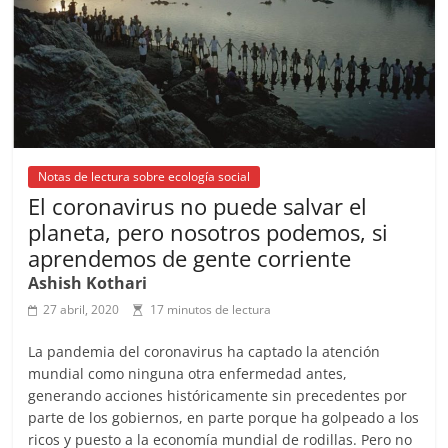
k
Notas de lectura sobre ecología social
El coronavirus no puede salvar el
planeta, pero nosotros podemos, si
aprendemos de gente corriente
Ashish Kothari
27 abril, 2020
17 minutos de lectura
La pandemia del coronavirus ha captado la atención
mundial como ninguna otra enfermedad antes,
generando acciones históricamente sin precedentes por
parte de los gobiernos, en parte porque ha golpeado a los
ricos y puesto a la economía mundial de rodillas. Pero no