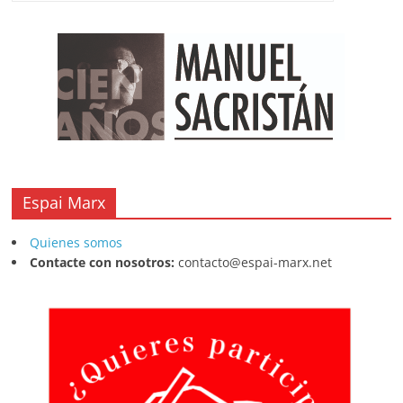
k
Espai Marx
Quienes somos
Contacte con nosotros:
contacto@espai-marx.net