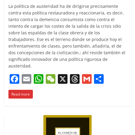
La política de austeridad ha de dirigirse precisamente
contra esta política restauradora y reaccionaria, es decir,
tanto contra la demencia consumista como contra el
intento de cargar los costes de la salida de la crisis sólo
sobre las espaldas de la clase obrera y de los
trabajadores. Ese es el terreno donde se produce hoy el
enfrentamiento de clases, pero también, añadiría, el de
dos concepciones de la civilización.; ahí reside también el
significado innovador de una política rigurosa de
austeridad.
F
E
W
W
X
T
G
C
a
m
h
e
h
m
o
Read more
c
ai
at
C
re
ai
m
e
l
s
h
a
l
p
b
A
at
d
ar
o
p
s
tir