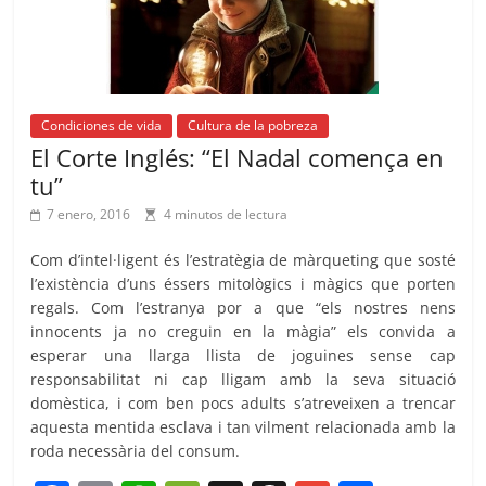
k
Condiciones de vida
Cultura de la pobreza
El Corte Inglés: “El Nadal comença en
tu”
7 enero, 2016
4 minutos de lectura
Com d’intel·ligent és l’estratègia de màrqueting que sosté
l’existència d’uns éssers mitològics i màgics que porten
regals. Com l’estranya por a que “els nostres nens
innocents ja no creguin en la màgia” els convida a
esperar una llarga llista de joguines sense cap
responsabilitat ni cap lligam amb la seva situació
domèstica, i com ben pocs adults s’atreveixen a trencar
aquesta mentida esclava i tan vilment relacionada amb la
roda necessària del consum.