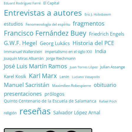
El Capital
Eduard Rodríguez Farré
Entrevistas a autores
Eric J. Hobsbawm
fragmentos
estudios
Fenomenología del espíritu
Francisco Fernández Buey
Friedrich Engels
G.W.F. Hegel
Historia del PCE
Georg Lukács
India
Immanuel Wallerstein
imperialismo en el siglo XXI
Joaquín Miras Albarrán
Jorge Riechmann
José Luis Martín Ramos
Julian Assange
Juan Torres López
Karl Marx
Karel Kosík
Lenin
Luciano Vasapollo
Manuel Sacristán
obituario
Maximilien Robespierre
presentaciones
prólogos
Quinto Centenario de la Escuela de Salamanca
Rafael Poch
reseñas
Salvador López Arnal
religión