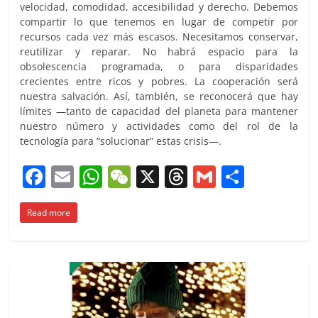
velocidad, comodidad, accesibilidad y derecho. Debemos
compartir lo que tenemos en lugar de competir por
recursos cada vez más escasos. Necesitamos conservar,
reutilizar y reparar. No habrá espacio para la
obsolescencia programada, o para disparidades
crecientes entre ricos y pobres. La cooperación será
nuestra salvación. Así, también, se reconocerá que hay
límites —tanto de capacidad del planeta para mantener
nuestro número y actividades como del rol de la
tecnología para “solucionar” estas crisis—.
F
E
W
W
X
T
G
C
a
m
h
e
h
m
o
Read more
c
ai
at
C
re
ai
m
e
l
s
h
a
l
p
b
A
at
d
ar
o
p
s
tir
o
p