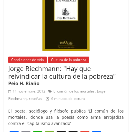
o
p
k
Condiciones de vida
Cultura de la pobreza
Jorge Riechmann: "Hay que
reivindicar la cultura de la pobreza"
Peio H. Riaño
,
11 noviembre, 2012
El común de los mortales
Jorge
,
Riechmann
reseñas
6 minutos de lectura
El poeta, sociólogo y filósofo publica ‘El común de los
mortales’, donde usa la poesía como arma arrojadiza
contra el ‘capitalismo avanzado’