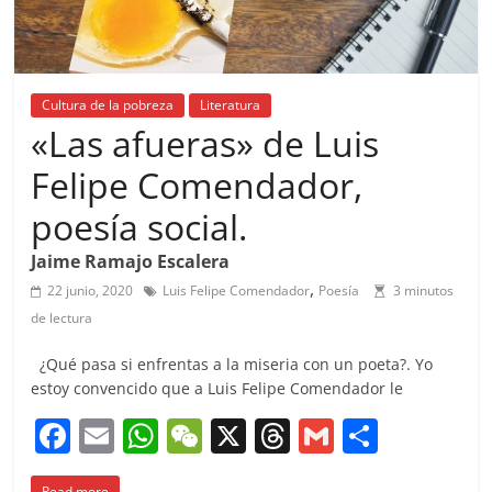
Cultura de la pobreza
Literatura
«Las afueras» de Luis
Felipe Comendador,
poesía social.
Jaime Ramajo Escalera
,
22 junio, 2020
Luis Felipe Comendador
Poesía
3 minutos
de lectura
¿Qué pasa si enfrentas a la miseria con un poeta?. Yo
estoy convencido que a Luis Felipe Comendador le
F
E
W
W
X
T
G
C
a
m
h
e
h
m
o
Read more