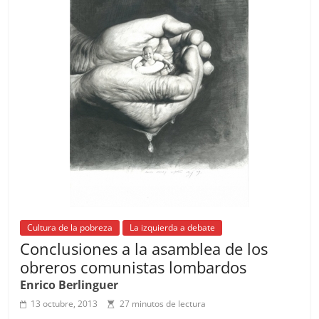
o
p
k
Cultura de la pobreza
La izquierda a debate
Conclusiones a la asamblea de los
obreros comunistas lombardos
Enrico Berlinguer
13 octubre, 2013
27 minutos de lectura