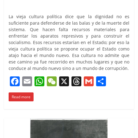
La vieja cultura política dice que la dignidad no es
suficiente para defenderse de las balas y de la muerte del
sistema. Que hacen falta recursos materiales para
enfrentar los aparatos represivos y para construir el
socialismo. Esos recursos estarían en el Estado; por eso la
vieja cultura política se propone ocupar el Estado como
atajo hacia el mundo nuevo. Esa cultura no admite que
ese camino ya fue recorrido en muchos lugares y que no
conduce al mundo nuevo sino a un mundo de corrupción.
F
E
W
W
X
T
G
C
a
m
h
e
h
m
o
Read more
c
ai
at
C
re
ai
m
e
l
s
h
a
l
p
b
A
at
d
ar
o
p
s
tir