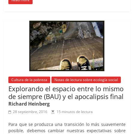
c
ai
at
C
re
ai
m
e
l
s
h
a
l
p
b
A
at
d
ar
o
p
s
tir
o
p
k
Cultura de la pobreza
Notas de lectura sobre ecología social
Explorando el espacio entre lo mismo
de siempre (BAU) y el apocalipsis final
Richard Heinberg
28 septiembre, 2016
15 minutos de lectura
Para que se produzca una transición lo más suavemente
posible, debemos cambiar nuestras expectativas sobre