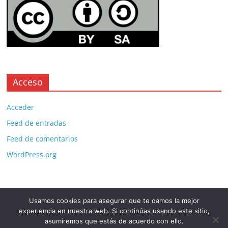
Acceso
Acceder
Feed de entradas
Feed de comentarios
WordPress.org
Usamos cookies para asegurar que te damos la mejor
Copyright © 2026
. All rights reserved.
experiencia en nuestra web. Si continúas usando este sitio,
Theme:
ColorMag Pro
by ThemeGrill. Powered by
WordPress
.
asumiremos que estás de acuerdo con ello.