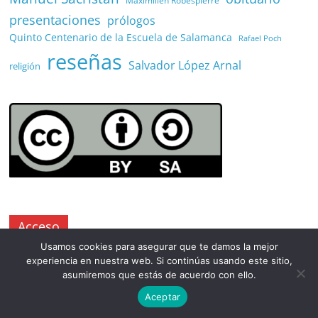
presentaciones
prólogos
Quinto Centenario de la Escuela de Salamanca
Rafael Poch
reseñas
Salvador López Arnal
religión
Acceso
Usamos cookies para asegurar que te damos la mejor
Acceder
experiencia en nuestra web. Si continúas usando este sitio,
asumiremos que estás de acuerdo con ello.
Feed de entradas
Aceptar
Feed de comentarios