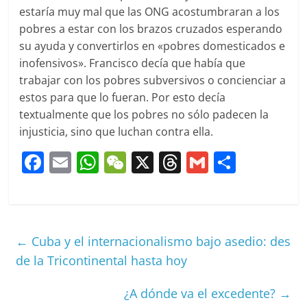
estaría muy mal que las ONG acostumbraran a los
pobres a estar con los brazos cruzados esperando
su ayuda y convertirlos en «pobres domesticados e
inofensivos». Francisco decía que había que
trabajar con los pobres subversivos o concienciar a
estos para que lo fueran. Por esto decía
textualmente que los pobres no sólo padecen la
injusticia, sino que luchan contra ella.
F
E
W
W
X
T
G
C
a
m
h
e
h
m
o
c
ai
at
C
re
ai
m
e
l
s
h
a
l
p
←
Cuba y el internacionalismo bajo asedio: des
b
A
at
d
ar
de la Tricontinental hasta hoy
o
p
s
tir
o
p
¿A dónde va el excedente?
→