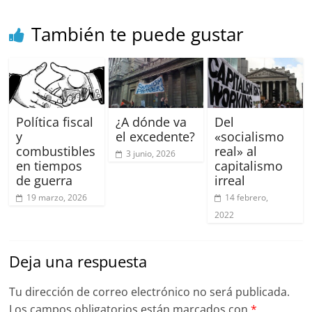
k
También te puede gustar
Política fiscal
¿A dónde va
Del
y
el excedente?
«socialismo
combustibles
real» al
3 junio, 2026
en tiempos
capitalismo
de guerra
irreal
19 marzo, 2026
14 febrero,
2022
Deja una respuesta
Tu dirección de correo electrónico no será publicada.
Los campos obligatorios están marcados con
*