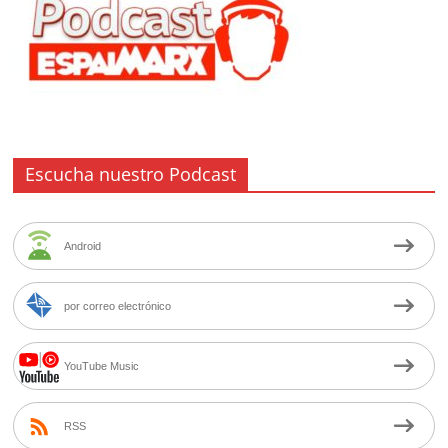
Escucha nuestro Podcast
Android
por correo electrónico
YouTube Music
RSS