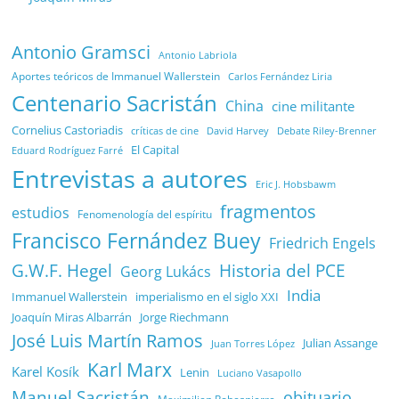
Antonio Gramsci
Antonio Labriola
Aportes teóricos de Immanuel Wallerstein
Carlos Fernández Liria
Centenario Sacristán
China
cine militante
Cornelius Castoriadis
Debate Riley-Brenner
críticas de cine
David Harvey
El Capital
Eduard Rodríguez Farré
Entrevistas a autores
Eric J. Hobsbawm
fragmentos
estudios
Fenomenología del espíritu
Francisco Fernández Buey
Friedrich Engels
G.W.F. Hegel
Historia del PCE
Georg Lukács
India
Immanuel Wallerstein
imperialismo en el siglo XXI
Joaquín Miras Albarrán
Jorge Riechmann
José Luis Martín Ramos
Julian Assange
Juan Torres López
Karl Marx
Karel Kosík
Lenin
Luciano Vasapollo
Manuel Sacristán
obituario
Maximilien Robespierre