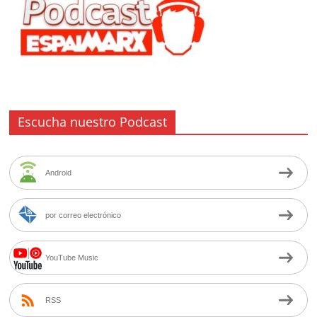
Escucha nuestro Podcast
Android
por correo electrónico
YouTube Music
RSS