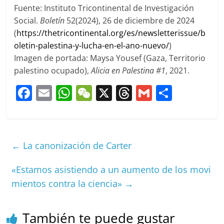
Fuente: Instituto Tricontinental de Investigación
Social.
Boletín
52(2024),
26 de diciembre de 2024
(
https://thetricontinental.org/es/newsletterissue/b
oletin-palestina-y-lucha-en-el-ano-nuevo/
)
Imagen de portada:
Maysa Yousef (Gaza, Territorio
palestino ocupado),
Alicia en Palestina #1
, 2021.
F
E
W
W
X
T
G
C
a
m
h
e
h
m
o
c
ai
at
C
re
ai
m
e
l
s
h
a
l
p
←
La canonización de Carter
b
A
at
d
ar
o
p
s
tir
«Estamos asistiendo a un aumento de los movi
mientos contra la ciencia»
→
o
p
k
También te puede gustar