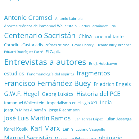
Antonio Gramsci
Antonio Labriola
Aportes teóricos de Immanuel Wallerstein
Carlos Fernández Liria
Centenario Sacristán
China
cine militante
Cornelius Castoriadis
Debate Riley-Brenner
críticas de cine
David Harvey
El Capital
Eduard Rodríguez Farré
Entrevistas a autores
Eric J. Hobsbawm
fragmentos
estudios
Fenomenología del espíritu
Francisco Fernández Buey
Friedrich Engels
G.W.F. Hegel
Historia del PCE
Georg Lukács
India
Immanuel Wallerstein
imperialismo en el siglo XXI
Joaquín Miras Albarrán
Jorge Riechmann
José Luis Martín Ramos
Julian Assange
Juan Torres López
Karl Marx
Karel Kosík
Lenin
Luciano Vasapollo
Manuel Sacristán
obituario
Maximilien Robespierre