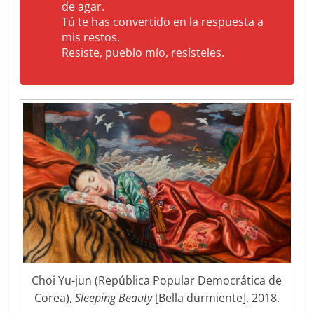
de agar.
Tú te has convertido en la respuesta a
mis restos.
Resiste, pueblo mío, resísteles.
Choi Yu-jun (República Popular Democrática de
Corea),
Sleeping Beauty
[Bella durmiente], 2018.