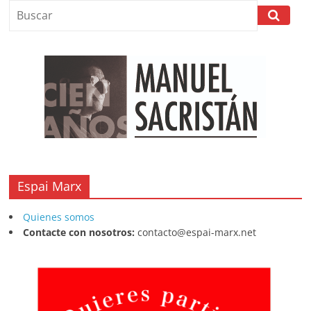
b
A
at
d
ar
o
p
s
tir
o
p
k
Espai Marx
Quienes somos
Contacte con nosotros:
contacto@espai-marx.net