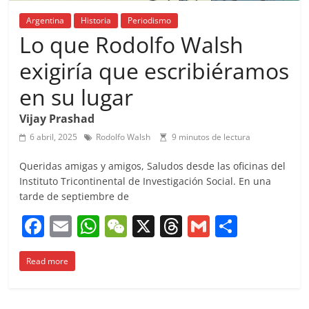
Argentina
Historia
Periodismo
Lo que Rodolfo Walsh
exigiría que escribiéramos
en su lugar
Vijay Prashad
6 abril, 2025
Rodolfo Walsh
9 minutos de lectura
Queridas amigas y amigos, Saludos desde las oficinas del
Instituto Tricontinental de Investigación Social. En una
tarde de septiembre de
F
E
W
W
X
T
G
C
a
m
h
e
h
m
o
Read more
c
ai
at
C
re
ai
m
e
l
s
h
a
l
p