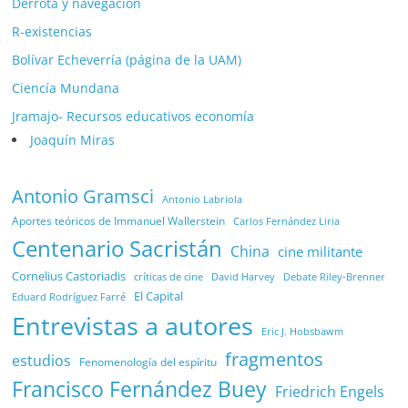
Derrota y navegación
R-existencias
Bolívar Echeverría (página de la UAM)
Ciencía Mundana
Jramajo- Recursos educativos economía
Joaquín Miras
Antonio Gramsci
Antonio Labriola
Aportes teóricos de Immanuel Wallerstein
Carlos Fernández Liria
Centenario Sacristán
China
cine militante
Cornelius Castoriadis
Debate Riley-Brenner
críticas de cine
David Harvey
El Capital
Eduard Rodríguez Farré
Entrevistas a autores
Eric J. Hobsbawm
fragmentos
estudios
Fenomenología del espíritu
Francisco Fernández Buey
Friedrich Engels