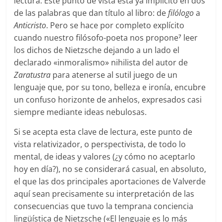
lectura. Este punto de vista está ya implícito en dos
de las palabras que dan título al libro: de
filólogo
a
Anticristo
. Pero se hace por completo explícito
cuando nuestro filósofo-poeta nos propone
leer
7
los dichos de Nietzsche dejando a un lado el
declarado «inmoralismo» nihilista del autor de
Zaratustra
para atenerse al sutil juego de un
lenguaje que, por su tono, belleza e ironía, encubre
un confuso horizonte de anhelos, expresados casi
siempre mediante ideas nebulosas.
Si se acepta esta clave de lectura, este punto de
vista relativizador, o perspectivista, de todo lo
mental, de ideas y valores (¿y cómo no aceptarlo
hoy en día?), no se considerará casual, en absoluto,
el que las dos principales aportaciones de Valverde
aquí sean precisamente su interpretación de las
consecuencias que tuvo la temprana conciencia
lingüística de Nietzsche («El lenguaje es lo más