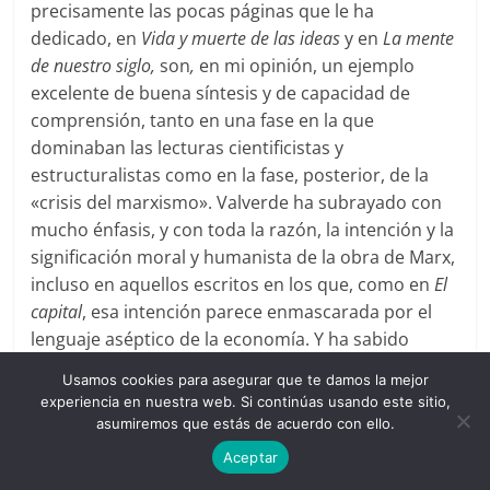
precisamente las pocas páginas que le ha
dedicado, en
Vida y muerte de las ideas
y en
La mente
de nuestro siglo,
son
,
en mi opinión, un ejemplo
excelente de buena síntesis y de capacidad de
comprensión, tanto en una fase en la que
dominaban las lecturas cientificistas y
estructuralistas como en la fase, posterior, de la
«crisis del marxismo». Valverde ha subrayado con
mucho énfasis, y con toda la razón, la intención y la
significación moral y humanista de la obra de Marx,
incluso en aquellos escritos en los que, como en
El
capital
, esa intención parece enmascarada por el
lenguaje aséptico de la economía. Y ha sabido
plantear, además, con mucha mesura y discreción,
Usamos cookies para asegurar que te damos la mejor
aunque brevemente, un problema de
experiencia en nuestra web. Si continúas usando este sitio,
interpretación que hizo correr ríos de tinta a lo
asumiremos que estás de acuerdo con ello.
largo del siglo: el de la relación de la obra marxiana
Aceptar
con los marxismos «teóricos» posteriores y con el