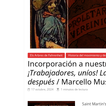
Els Arbres de Fahrenheit
Historia del movimiento y de
Incorporación a nuestr
¡Trabajadores, uníos! L
después
/ Marcello Mus
17 octubre, 2024
1 minutos de lectura
Saint Martin’