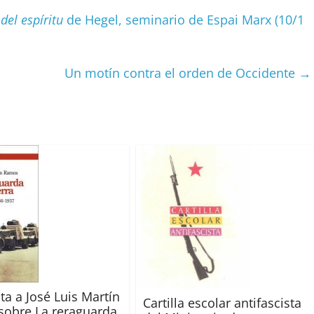
p
el espíritu
de Hegel, seminario de Espai Marx (10/1
ar
ir
Un motín contra el orden de Occidente
→
ta a José Luis Martín
Cartilla escolar antifascista
obre La reraguarda