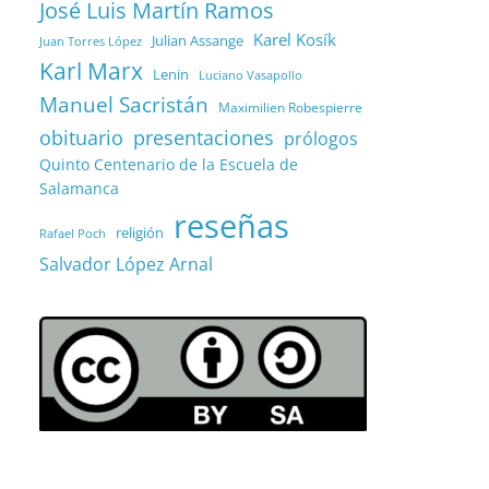
José Luis Martín Ramos
Karel Kosík
Julian Assange
Juan Torres López
Karl Marx
Lenin
Luciano Vasapollo
Manuel Sacristán
Maximilien Robespierre
obituario
presentaciones
prólogos
Quinto Centenario de la Escuela de
Salamanca
reseñas
religión
Rafael Poch
Salvador López Arnal