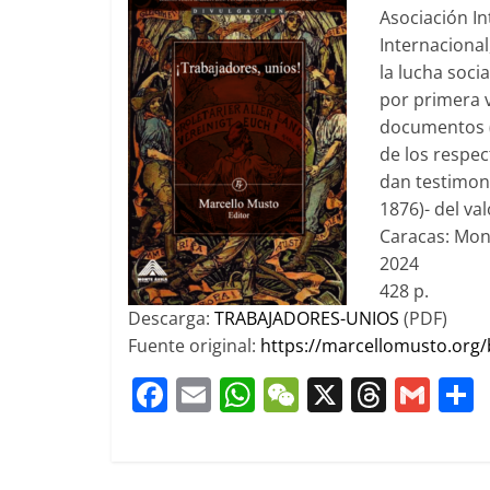
Asociación I
Internacional
la lucha soci
por primera v
documentos (
de los respec
dan testimoni
1876)- del val
Caracas: Mon
2024
428 p.
Descarga:
TRABAJADORES-UNIOS
(PDF)
Fuente original:
https://marcellomusto.org
F
E
W
W
X
T
G
a
m
h
e
h
m
c
ai
at
C
re
ai