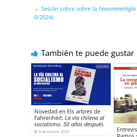
e
l
s
h
a
l
←
Sesión sobre sobre la
Fenomenología d
b
A
at
d
0/2024)
o
p
s
t
o
p
k
También te puede gustar
Novedad en Els arbres de
Fahrenheit:
La vía chilena al
socialismo. 50 años después
Entrevis
8 diciembre, 2020
Ramos s