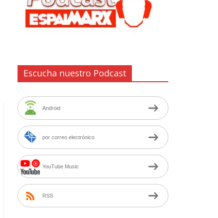
Escucha nuestro Podcast
Android
por correo electrónico
YouTube Music
RSS