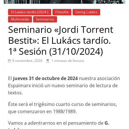
El Lukács tardío (2024-)
Filosofía
Georg Lukács
Multimedia
Seminarios
Seminario «Jordi Torrent
Bestit»: El Lukács tardío.
1ª Sesión (31/10/2024)
6 noviembre, 2024
1 minutos de lectura
El
jueves 31 de octubre de 2024
nuestra asociación
Espaimarx inició un nuevo seminario de lectura de
textos.
Éste será el trigésimo cuarto curso de seminarios,
que comenzaron en 1988/1989.
Vamos a adentrarnos en el pensamiento de
G.