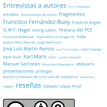
Entrevistas a autores
Eric J. Hobsbawm
fragmentos
estudios
Fenomenología del espíritu
Francisco Fernández Buey
Friedrich Engels
G.W.F. Hegel
Historia del PCE
Georg Lukács
India
Immanuel Wallerstein
imperialismo en el siglo XXI
Joaquín Miras Albarrán
Jorge Riechmann
José Luis Martín Ramos
Julian Assange
Juan Torres López
Karl Marx
Karel Kosík
Lenin
Luciano Vasapollo
Manuel Sacristán
obituario
Maximilien Robespierre
presentaciones
prólogos
Quinto Centenario de la Escuela de Salamanca
Rafael Poch
reseñas
Salvador López Arnal
religión