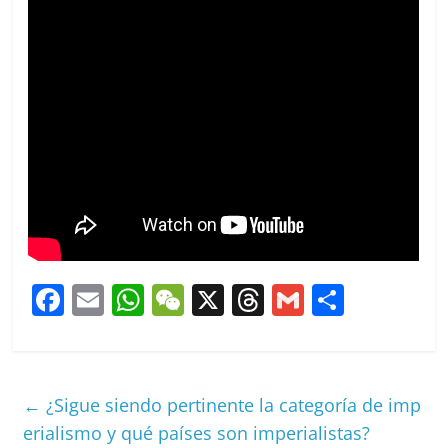
F
E
W
W
X
T
G
C
a
m
h
e
h
m
o
c
ai
at
C
re
ai
m
e
l
s
h
a
l
p
←
¿Sigue siendo pertinente la categoría de imp
b
A
at
d
ar
erialismo y qué países son imperialistas?