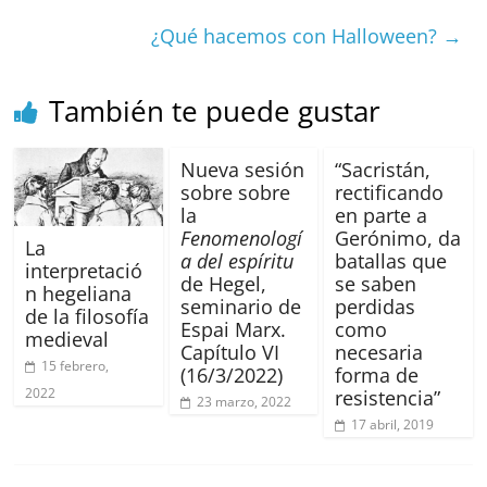
o
p
s
tir
¿Qué hacemos con Halloween?
→
o
p
k
También te puede gustar
Nueva sesión
“Sacristán,
sobre sobre
rectificando
la
en parte a
Fenomenologí
Gerónimo, da
La
a del espíritu
batallas que
interpretació
de Hegel,
se saben
n hegeliana
seminario de
perdidas
de la filosofía
Espai Marx.
como
medieval
Capítulo VI
necesaria
15 febrero,
(16/3/2022)
forma de
2022
resistencia”
23 marzo, 2022
17 abril, 2019