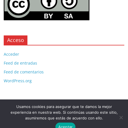
Acceso
Acceder
Feed de entradas
Feed de comentarios
WordPress.org
Usamos cookies para asegurar que te damos la mejor
Copyright © 2026
. All rights reserved.
experiencia en nuestra web. Si continúas usando este sitio,
Theme:
ColorMag Pro
by ThemeGrill. Powered by
WordPress
.
asumiremos que estás de acuerdo con ello.
Aceptar