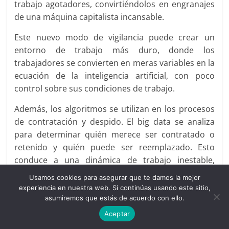
trabajo agotadores, convirtiéndolos en engranajes
de una máquina capitalista incansable.
Este nuevo modo de vigilancia puede crear un
entorno de trabajo más duro, donde los
trabajadores se convierten en meras variables en la
ecuación de la inteligencia artificial, con poco
control sobre sus condiciones de trabajo.
Además, los algoritmos se utilizan en los procesos
de contratación y despido. El big data se analiza
para determinar quién merece ser contratado o
retenido y quién puede ser reemplazado. Esto
conduce a una dinámica de trabajo inestable,
donde muchos trabajadores son marginados y
Usamos cookies para asegurar que te damos la mejor
fácilmente descartados en base a estándares
experiencia en nuestra web. Si continúas usando este sitio,
cuantitativos rígidos, sin tener en cuenta los
asumiremos que estás de acuerdo con ello.
aspectos humanos o sociales.
Aceptar