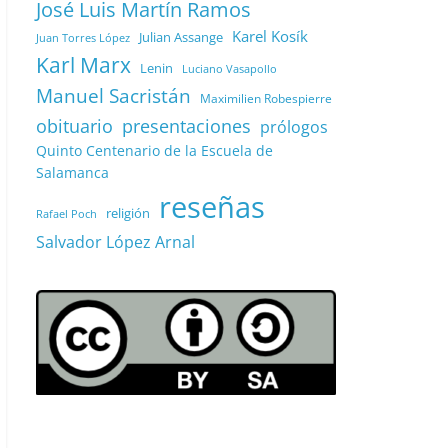
José Luis Martín Ramos
Karel Kosík
Julian Assange
Juan Torres López
Karl Marx
Lenin
Luciano Vasapollo
Manuel Sacristán
Maximilien Robespierre
obituario
presentaciones
prólogos
Quinto Centenario de la Escuela de
Salamanca
reseñas
religión
Rafael Poch
Salvador López Arnal