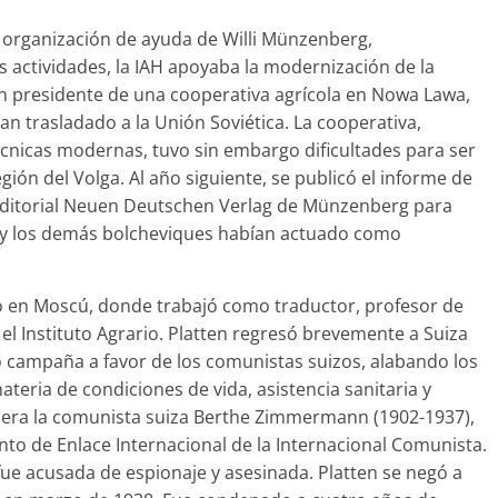
a organización de ayuda de Willi Münzenberg,
ras actividades, la IAH apoyaba la modernización de la
ó en presidente de una cooperativa agrícola en Nowa Lawa,
n trasladado a la Unión Soviética. La cooperativa,
écnicas modernas, tuvo sin embargo dificultades para ser
gión del Volga. Al año siguiente, se publicó el informe de
a editorial Neuen Deutschen Verlag de Münzenberg para
n y los demás bolcheviques habían actuado como
ivió en Moscú, donde trabajó como traductor, profesor de
 el Instituto Agrario. Platten regresó brevemente a Suiza
izo campaña a favor de los comunistas suizos, alabando los
teria de condiciones de vida, asistencia sanitaria y
era la comunista suiza Berthe Zimmermann (1902-1937),
o de Enlace Internacional de la Internacional Comunista.
fue acusada de espionaje y asesinada. Platten se negó a