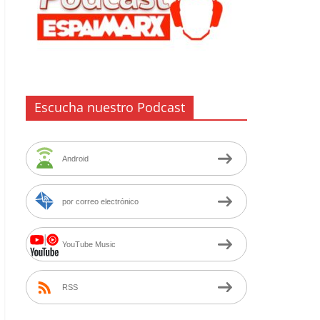
Escucha nuestro Podcast
Android
por correo electrónico
YouTube Music
RSS