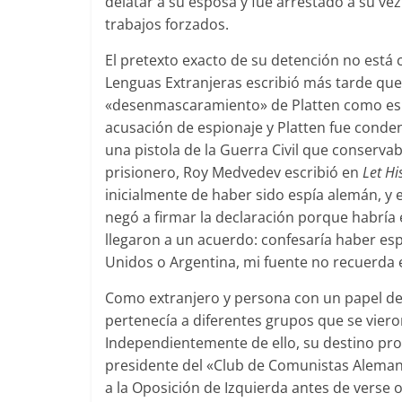
delatar a su esposa y fue arrestado a su v
trabajos forzados.
El pretexto exacto de su detención no está c
Lenguas Extranjeras escribió más tarde que e
«desenmascaramiento» de Platten como espía
acusación de espionaje y Platten fue cond
una pistola de la Guerra Civil que conserv
prisionero, Roy Medvedev escribió en
Let Hi
inicialmente de haber sido espía alemán, y e
negó a firmar la declaración porque habría 
llegaron a un acuerdo: confesaría haber es
Unidos o Argentina, mi fuente no recuerda 
Como extranjero y persona con un papel de 
pertenecía a diferentes grupos que se vieron
Independientemente de ello, su destino pr
presidente del «Club de Comunistas Aleman
a la Oposición de Izquierda antes de verse 