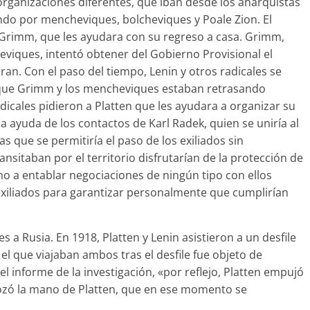
organizaciones diferentes, que iban desde los anarquistas
ndo por mencheviques, bolcheviques y Poale Zion. El
t Grimm, que les ayudara con su regreso a casa. Grimm,
eviques, intentó obtener del Gobierno Provisional el
ran. Con el paso del tiempo, Lenin y otros radicales se
que Grimm y los mencheviques estaban retrasando
dicales pidieron a Platten que les ayudara a organizar su
a ayuda de los contactos de Karl Radek, quien se uniría al
s que se permitiría el paso de los exiliados sin
nsitaban por el territorio disfrutarían de la protección de
cho a entablar negociaciones de ningún tipo con ellos
 exiliados para garantizar personalmente que cumplirían
es a Rusia. En 1918, Platten y Lenin asistieron a un desfile
 el que viajaban ambos tras el desfile fue objeto de
l informe de la investigación, «por reflejo, Platten empujó
 rozó la mano de Platten, que en ese momento se