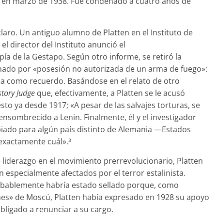
ez en marzo de 1938. Fue condenado a cuatro años de
laro. Un antiguo alumno de Platten en el Instituto de
l director del Instituto anunció el
 de la Gestapo. Según otro informe, se retiró la
enado por «posesión no autorizada de un arma de fuego»:
aba como recuerdo. Basándose en el relato de otro
story Judge
que, efectivamente, a Platten se le acusó
sto ya desde 1917; «A pesar de las salvajes torturas, se
ensombrecido a Lenin. Finalmente, él y el investigador
piado para algún país distinto de Alemania —Estados
exactamente cuál».
3
liderazgo en el movimiento prerrevolucionario, Platten
 especialmente afectados por el terror estalinista.
obablemente habría estado sellado porque, como
es» de Moscú, Platten había expresado en 1928 su apoyo
obligado a renunciar a su cargo.