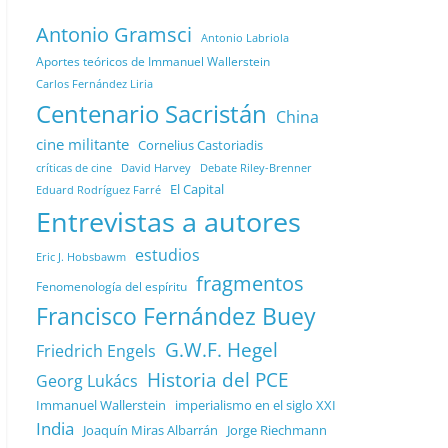
Antonio Gramsci
Antonio Labriola
Aportes teóricos de Immanuel Wallerstein
Carlos Fernández Liria
Centenario Sacristán
China
cine militante
Cornelius Castoriadis
Debate Riley-Brenner
críticas de cine
David Harvey
El Capital
Eduard Rodríguez Farré
Entrevistas a autores
estudios
Eric J. Hobsbawm
fragmentos
Fenomenología del espíritu
Francisco Fernández Buey
G.W.F. Hegel
Friedrich Engels
Historia del PCE
Georg Lukács
Immanuel Wallerstein
imperialismo en el siglo XXI
India
Joaquín Miras Albarrán
Jorge Riechmann