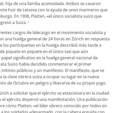
Hait, hija de una familia acomodada. Ambos se casaron
ente huir de Letonia con la ayuda de unos marineros que
urgo. En 1908, Platten, «el único socialista suizo que
egresó a Suiza.
1
rentes cargos de liderazgo en el movimiento socialista y
on una huelga general de 24 horas en Zúrich en respuesta
e los participantes en la huelga describió más tarde a
de piquete en piquete en el único taxi que aún
apel significativo en la huelga general nacional de
rata Suizo había decidido conmemorar el primer
mítines públicos y un manifiesto. El manifiesto, que se
a la clase obrera suiza a ocupar su lugar en la nueva
ción de Octubre en peligro y liberarse de su propio yugo.
ich a solicitar que el ejército se estacionara en la ciudad.
 el ejército dispersó una manifestación. Una publicación
bre cómo Platten, «el líder obrero conocido por todos en
 a los soldados «desarmado, con la cabeza erguida con