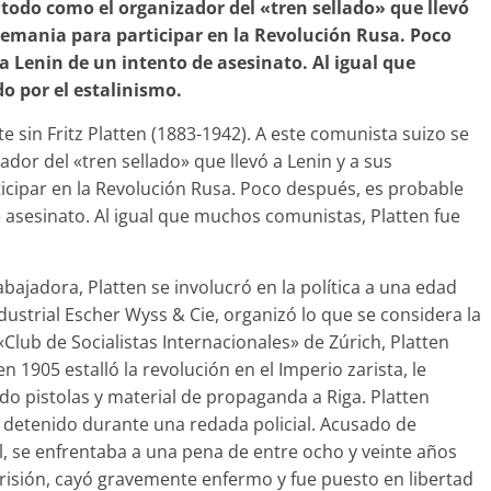
 todo como el organizador del «tren sellado» que llevó
lemania para participar en la Revolución Rusa. Poco
a Lenin de un intento de asesinato. Al igual que
o por el estalinismo.
e sin Fritz Platten (1883-1942). A este comunista suizo se
dor del «tren sellado» que llevó a Lenin y a sus
cipar en la Revolución Rusa. Poco después, es probable
e asesinato. Al igual que muchos comunistas, Platten fue
abajadora, Platten se involucró en la política a una edad
strial Escher Wyss & Cie, organizó lo que se considera la
Club de Socialistas Internacionales» de Zúrich, Platten
1905 estalló la revolución en el Imperio zarista, le
o pistolas y material de propaganda a Riga. Platten
 detenido durante una redada policial. Acusado de
l, se enfrentaba a una pena de entre ocho y veinte años
risión, cayó gravemente enfermo y fue puesto en libertad