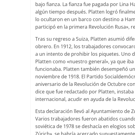
bajo fianza. La fianza fue pagada por Lina 
algún tiempo después. Platten logró finalm
lo ocultaron en un barco con destino a Hamb
participó en la primera Revolución Rusa», r
Tras su regreso a Suiza, Platten asumió dife
obrero. En 1912, los trabajadores convocar
a un intento de prohibir los piquetes. Uno d
Platten como «nuestro general», ya que iba 
funcionaba. Platten también desempeñó un p
noviembre de 1918. El Partido Socialdemóc
aniversario de la Revolución de Octubre con 
dice que fue redactado por Platten, instaba 
internacional, acudir en ayuda de la Revolu
Esta declaración llevó al Ayuntamiento de Zúr
Varios trabajadores fueron abatidos cuando
soviética de 1978 se deshacía en elogios so
Zúrich», se habría acercado supuestamente