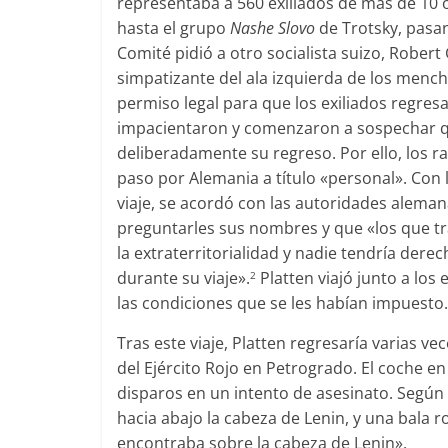
representaba a 560 exiliados de más de 10 
hasta el grupo
Nashe Slovo
de Trotsky, pasa
Comité pidió a otro socialista suizo, Rober
simpatizante del ala izquierda de los mench
permiso legal para que los exiliados regresa
impacientaron y comenzaron a sospechar 
deliberadamente su regreso. Por ello, los ra
paso por Alemania a título «personal». Con l
viaje, se acordó con las autoridades alemana
preguntarles sus nombres y que «los que tra
la extraterritorialidad y nadie tendría dere
durante su viaje».
Platten viajó junto a los
2
las condiciones que se les habían impuesto.
Tras este viaje, Platten regresaría varias vec
del Ejército Rojo en Petrogrado. El coche en
disparos en un intento de asesinato. Según e
hacia abajo la cabeza de Lenin, y una bala
encontraba sobre la cabeza de Lenin».