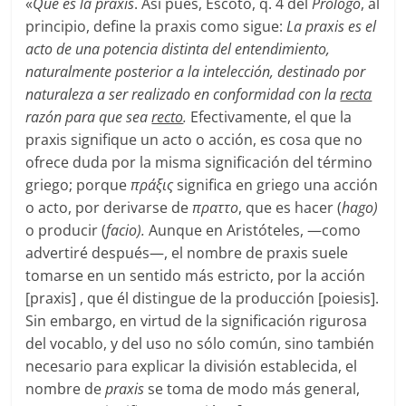
«
Qué es la praxis
. Así pues, Escoto, q. 4 del
Prólogo
, al
principio, define la praxis como sigue:
La praxis es el
acto de una potencia distinta del entendimiento,
naturalmente posterior a la intelección, destinado por
naturaleza a ser realizado en conformidad con la
recta
razón para que sea
recto
.
Efectivamente, el que la
praxis signifique un acto o acción, es cosa que no
ofrece duda por la misma significación del término
griego; porque
πράξις
significa en griego una acción
o acto, por derivarse de
πραττο
, que es hacer (
hago)
o producir (
facio).
Aunque en Aristóteles, —como
advertiré después—, el nombre de praxis suele
tomarse en un sentido más estricto, por la acción
[praxis] , que él distingue de la producción [poiesis].
Sin embargo, en virtud de la significación rigurosa
del vocablo, y del uso no sólo común, sino también
necesario para explicar la división establecida, el
nombre de
praxis
se toma de modo más general,