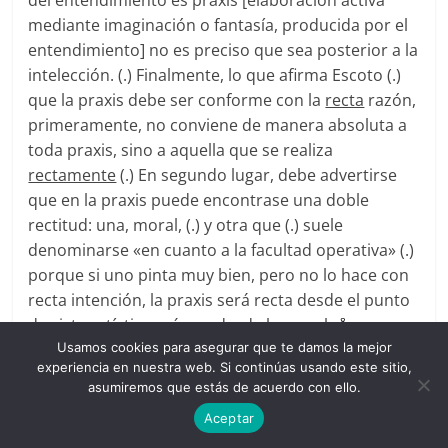
mediante imaginación o fantasía, producida por el
entendimiento] no es preciso que sea posterior a la
intelección. (.) Finalmente, lo que afirma Escoto (.)
que la praxis debe ser conforme con la
recta
razón,
primeramente, no conviene de manera absoluta a
toda praxis, sino a aquella que se realiza
rectamente
(.) En segundo lugar, debe advertirse
que en la praxis puede encontrase una doble
rectitud: una, moral, (.) y otra que (.) suele
denominarse «en cuanto a la facultad operativa» (.)
porque si uno pinta muy bien, pero no lo hace con
recta intención, la praxis será recta desde el punto
de vista artístico más no desde la moral».
8
Usamos cookies para asegurar que te damos la mejor
Como vemos, Suárez distingue adecuadamente el
experiencia en nuestra web. Si continúas usando este sitio,
sentido doble, equívoco, que posee el término
asumiremos que estás de acuerdo con ello.
areté
, o virtud, o «rectitud», griego. La rectitud
Aceptar
puede ser entendida para hacer referencia al