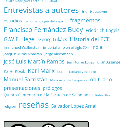
El Capital
Eduard Rodríguez Farré
Entrevistas a autores
Eric J. Hobsbawm
fragmentos
estudios
Fenomenología del espíritu
Francisco Fernández Buey
Friedrich Engels
G.W.F. Hegel
Historia del PCE
Georg Lukács
India
Immanuel Wallerstein
imperialismo en el siglo XXI
Joaquín Miras Albarrán
Jorge Riechmann
José Luis Martín Ramos
Julian Assange
Juan Torres López
Karl Marx
Karel Kosík
Lenin
Luciano Vasapollo
Manuel Sacristán
obituario
Maximilien Robespierre
presentaciones
prólogos
Quinto Centenario de la Escuela de Salamanca
Rafael Poch
reseñas
Salvador López Arnal
religión