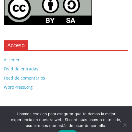
Acceso
Acceder
Feed de entradas
Feed de comentarios
WordPress.org
Usamos cookies para asegurar que te damos la mejor
Copyright © 2026
. All rights reserved.
experiencia en nuestra web. Si continúas usando este sitio,
Theme:
ColorMag Pro
by ThemeGrill. Powered by
WordPress
.
asumiremos que estás de acuerdo con ello.