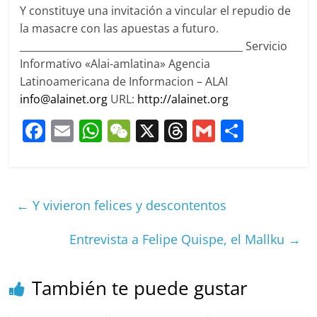
Y constituye una invitación a vincular el repudio de
la masacre con las apuestas a futuro.
_____________________________________________ Servicio
Informativo «Alai-amlatina» Agencia
Latinoamericana de Informacion – ALAI
info@alainet.org
URL:
http://alainet.org
F
E
W
W
X
T
G
C
a
m
h
e
h
m
o
c
ai
at
C
re
ai
m
e
l
s
h
a
l
p
←
Y vivieron felices y descontentos
b
A
at
d
ar
o
p
s
tir
Entrevista a Felipe Quispe, el Mallku
→
o
p
k
También te puede gustar