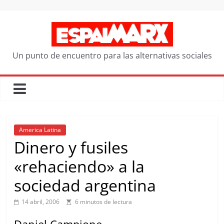
Saltar
al
contenido
Un punto de encuentro para las alternativas sociales
America Latina
Dinero y fusiles
«rehaciendo» a la
sociedad argentina
14 abril, 2006
6 minutos de lectura