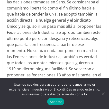
las decisiones tomadas en Sans. Se consideraba el
comunismo libertario como el fin último hacía el
que había de tender la CNT, se adoptó también la
acción directa, la huelga general y el Sindicato
Único y se quiso ir un paso más allá al proponer las
Federaciones de Industria. Se aprobó también este
último punto pero con desgana y reticencias, algo
que pasaría con frecuencia a partir de ese
momento. No se hizo nada por poner en marcha
las Federaciones de Industria, también es verdad
que todos los acontecimientos que siguieron a
1919 no dieron ninguna facilidad. Se volvieron a
proponer las federaciones 13 años más tarde, en el
Congreso del Conservatorio, también hubo
Usamos cookies para asegurar que te damos la mejor
reticencias por otras razones más graves esa vez, y
experiencia en nuestra web. Si continúas usando este sitio,
las Federaciones siguieron en el limbo hasta que el
asumiremos que estás de acuerdo con ello.
levantamiento militar de 1936 provocó el lamento
Aceptar
de todos los anarquistas que se dieron cuenta