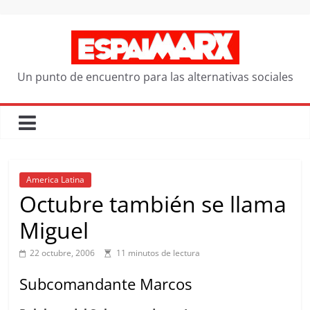
Saltar
al
contenido
Un punto de encuentro para las alternativas sociales
America Latina
Octubre también se llama
Miguel
22 octubre, 2006
11 minutos de lectura
Subcomandante Marcos