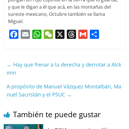
y que le digan a él que acá, en las montañas del
sureste mexicano, Octubre también se llama
Miguel.
F
E
W
W
X
T
G
C
a
m
h
e
h
m
o
c
ai
at
C
re
ai
m
e
l
s
h
a
l
p
←
Hay que frenar a la derecha y derrotar a Alck
b
A
at
d
ar
min
o
p
s
tir
A propósito de Manuel Vázquez Montalbán, Ma
o
p
nuel Sacristán y el PSUC
→
k
También te puede gustar