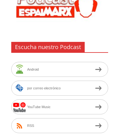
Escucha nuestro Podcast
Android
por correo electrónico
YouTube Music
RSS