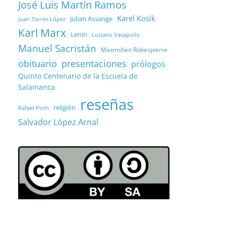
José Luis Martín Ramos
Karel Kosík
Julian Assange
Juan Torres López
Karl Marx
Lenin
Luciano Vasapollo
Manuel Sacristán
Maximilien Robespierre
obituario
presentaciones
prólogos
Quinto Centenario de la Escuela de
Salamanca
reseñas
religión
Rafael Poch
Salvador López Arnal