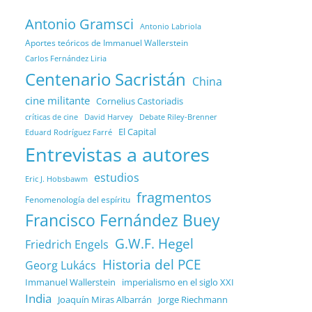
Antonio Gramsci
Antonio Labriola
Aportes teóricos de Immanuel Wallerstein
Carlos Fernández Liria
Centenario Sacristán
China
cine militante
Cornelius Castoriadis
Debate Riley-Brenner
críticas de cine
David Harvey
El Capital
Eduard Rodríguez Farré
Entrevistas a autores
estudios
Eric J. Hobsbawm
fragmentos
Fenomenología del espíritu
Francisco Fernández Buey
G.W.F. Hegel
Friedrich Engels
Historia del PCE
Georg Lukács
Immanuel Wallerstein
imperialismo en el siglo XXI
India
Joaquín Miras Albarrán
Jorge Riechmann