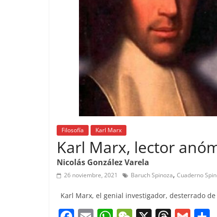
Filosofía
Karl Marx
Karl Marx, lector anó
Nicolás González Varela
,
26 noviembre, 2021
Baruch Spinoza
Cuaderno Spin
Karl Marx, el genial investigador, desterrado de 
F
E
W
W
X
T
G