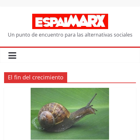
Saltar
al
contenido
Un punto de encuentro para las alternativas sociales
El fin del crecimiento