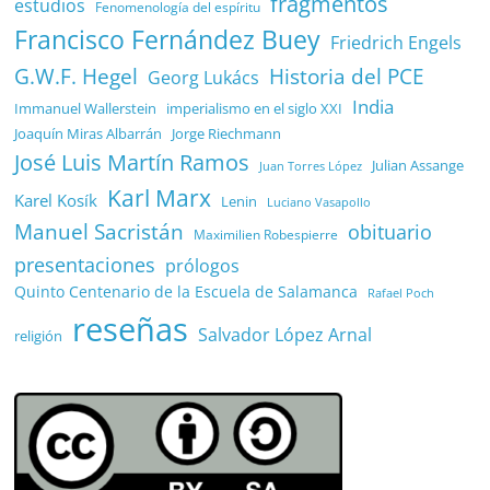
fragmentos
estudios
Fenomenología del espíritu
Francisco Fernández Buey
Friedrich Engels
G.W.F. Hegel
Historia del PCE
Georg Lukács
India
Immanuel Wallerstein
imperialismo en el siglo XXI
Joaquín Miras Albarrán
Jorge Riechmann
José Luis Martín Ramos
Julian Assange
Juan Torres López
Karl Marx
Karel Kosík
Lenin
Luciano Vasapollo
Manuel Sacristán
obituario
Maximilien Robespierre
presentaciones
prólogos
Quinto Centenario de la Escuela de Salamanca
Rafael Poch
reseñas
Salvador López Arnal
religión