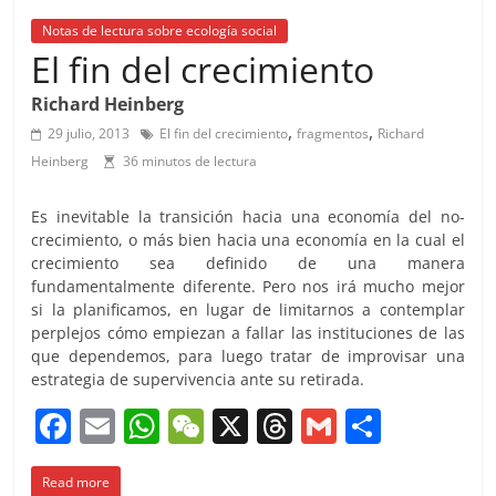
Notas de lectura sobre ecología social
El fin del crecimiento
Richard Heinberg
,
,
29 julio, 2013
El fin del crecimiento
fragmentos
Richard
Heinberg
36 minutos de lectura
Es inevitable la transición hacia una economía del no-
crecimiento, o más bien hacia una economía en la cual el
crecimiento sea definido de una manera
fundamentalmente diferente. Pero nos irá mucho mejor
si la planificamos, en lugar de limitarnos a contemplar
perplejos cómo empiezan a fallar las instituciones de las
que dependemos, para luego tratar de improvisar una
estrategia de supervivencia ante su retirada.
F
E
W
W
X
T
G
C
a
m
h
e
h
m
o
Read more