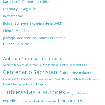
Karel Kosík. Decencia y crítica
Derrota y navegación
R-existencias
Bolívar Echeverría (página de la UAM)
Ciencía Mundana
Jramajo- Recursos educativos economía
Joaquín Miras
Antonio Gramsci
Antonio Labriola
Aportes teóricos de Immanuel Wallerstein
Carlos Fernández Liria
Centenario Sacristán
China
cine militante
Cornelius Castoriadis
Debate Riley-Brenner
críticas de cine
David Harvey
El Capital
Eduard Rodríguez Farré
Entrevistas a autores
Eric J. Hobsbawm
fragmentos
estudios
Fenomenología del espíritu