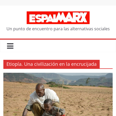
Saltar
al
contenido
Un punto de encuentro para las alternativas sociales
Etiopía. Una civilización en la encrucijada