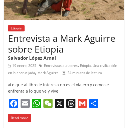
Etiopía
Entrevista a Mark Aguirre
sobre Etiopía
Salvador López Arnal
,
19 enero, 2025
Entrevistas a autores
Etiopía. Una civilización
,
en la encrucijada
Mark Aguirre
24 minutos de lectura
«Lo que al libro le interesa no es el viajero y como se
enfrenta a lo que ve y vive
F
E
W
W
X
T
G
C
a
m
h
e
h
m
o
Read more
c
ai
at
C
re
ai
m