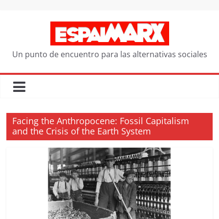
Saltar
al
contenido
Un punto de encuentro para las alternativas sociales
Facing the Anthropocene: Fossil Capitalism
and the Crisis of the Earth System