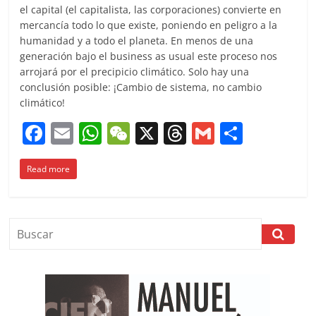
el capital (el capitalista, las corporaciones) convierte en
mercancía todo lo que existe, poniendo en peligro a la
humanidad y a todo el planeta. En menos de una
generación bajo el business as usual este proceso nos
arrojará por el precipicio climático. Solo hay una
conclusión posible: ¡Cambio de sistema, no cambio
climático!
F
E
W
W
X
T
G
C
a
m
h
e
h
m
o
Read more
c
ai
at
C
re
ai
m
e
l
s
h
a
l
p
b
A
at
d
ar
o
p
s
tir
o
p
k