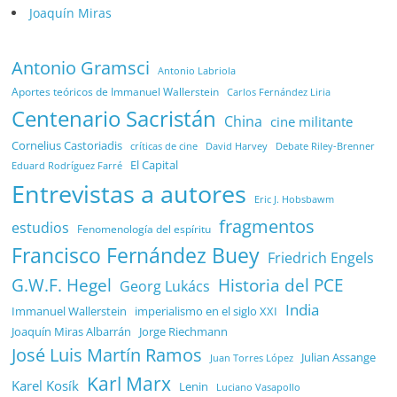
Joaquín Miras
Antonio Gramsci
Antonio Labriola
Aportes teóricos de Immanuel Wallerstein
Carlos Fernández Liria
Centenario Sacristán
China
cine militante
Cornelius Castoriadis
Debate Riley-Brenner
críticas de cine
David Harvey
El Capital
Eduard Rodríguez Farré
Entrevistas a autores
Eric J. Hobsbawm
fragmentos
estudios
Fenomenología del espíritu
Francisco Fernández Buey
Friedrich Engels
G.W.F. Hegel
Historia del PCE
Georg Lukács
India
Immanuel Wallerstein
imperialismo en el siglo XXI
Joaquín Miras Albarrán
Jorge Riechmann
José Luis Martín Ramos
Julian Assange
Juan Torres López
Karl Marx
Karel Kosík
Lenin
Luciano Vasapollo