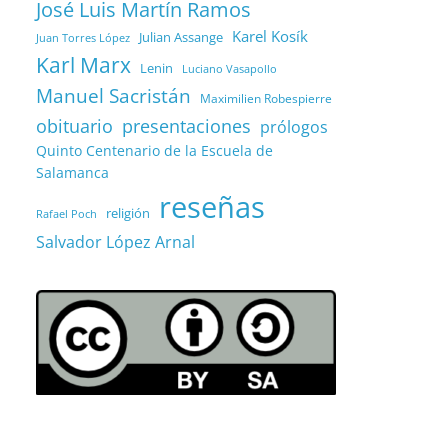
José Luis Martín Ramos
Karel Kosík
Julian Assange
Juan Torres López
Karl Marx
Lenin
Luciano Vasapollo
Manuel Sacristán
Maximilien Robespierre
obituario
presentaciones
prólogos
Quinto Centenario de la Escuela de
Salamanca
reseñas
religión
Rafael Poch
Salvador López Arnal