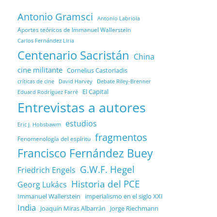
Antonio Gramsci
Antonio Labriola
Aportes teóricos de Immanuel Wallerstein
Carlos Fernández Liria
Centenario Sacristán
China
cine militante
Cornelius Castoriadis
Debate Riley-Brenner
críticas de cine
David Harvey
El Capital
Eduard Rodríguez Farré
Entrevistas a autores
estudios
Eric J. Hobsbawm
fragmentos
Fenomenología del espíritu
Francisco Fernández Buey
G.W.F. Hegel
Friedrich Engels
Historia del PCE
Georg Lukács
Immanuel Wallerstein
imperialismo en el siglo XXI
India
Joaquín Miras Albarrán
Jorge Riechmann