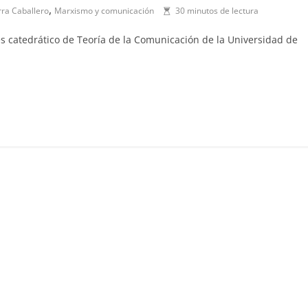
,
rra Caballero
Marxismo y comunicación
30 minutos de lectura
es catedrático de Teoría de la Comunicación de la Universidad de
C
o
m
p
ar
ir