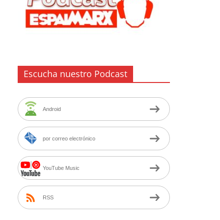
Escucha nuestro Podcast
Android
por correo electrónico
YouTube Music
RSS