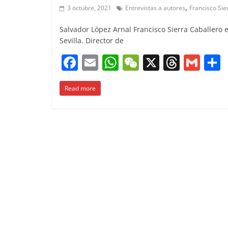
,
3 octubre, 2021
Entrevistas a autores
Francisco Sie
Salvador López Arnal Francisco Sierra Caballero 
Sevilla. Director de
F
E
W
W
X
T
G
a
m
h
e
h
m
Read more
c
ai
at
C
re
ai
e
l
s
h
a
l
b
A
at
d
o
p
s
t
o
p
k