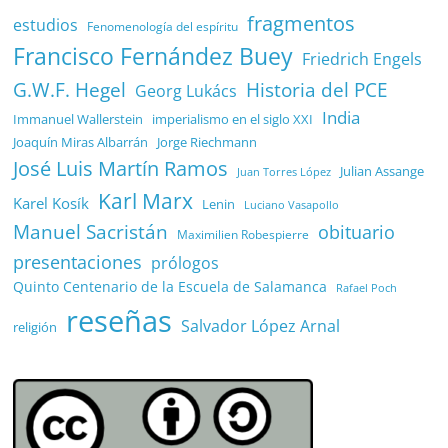
fragmentos
estudios
Fenomenología del espíritu
Francisco Fernández Buey
Friedrich Engels
G.W.F. Hegel
Historia del PCE
Georg Lukács
India
Immanuel Wallerstein
imperialismo en el siglo XXI
Joaquín Miras Albarrán
Jorge Riechmann
José Luis Martín Ramos
Julian Assange
Juan Torres López
Karl Marx
Karel Kosík
Lenin
Luciano Vasapollo
Manuel Sacristán
obituario
Maximilien Robespierre
presentaciones
prólogos
Quinto Centenario de la Escuela de Salamanca
Rafael Poch
reseñas
Salvador López Arnal
religión