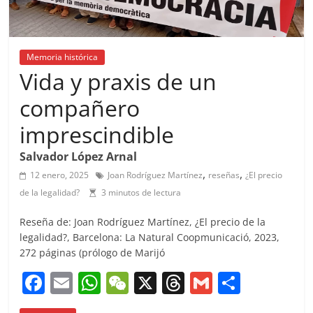
Memoria histórica
Vida y praxis de un
compañero
imprescindible
Salvador López Arnal
,
,
12 enero, 2025
Joan Rodríguez Martínez
reseñas
¿El precio
de la legalidad?
3 minutos de lectura
Reseña de: Joan Rodríguez Martínez, ¿El precio de la
legalidad?, Barcelona: La Natural Coopmunicació, 2023,
272 páginas (prólogo de Marijó
F
E
W
W
X
T
G
C
a
m
h
e
h
m
o