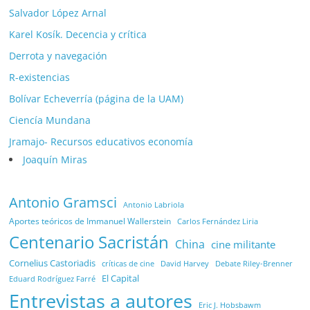
Salvador López Arnal
Karel Kosík. Decencia y crítica
Derrota y navegación
R-existencias
Bolívar Echeverría (página de la UAM)
Ciencía Mundana
Jramajo- Recursos educativos economía
Joaquín Miras
Antonio Gramsci
Antonio Labriola
Aportes teóricos de Immanuel Wallerstein
Carlos Fernández Liria
Centenario Sacristán
China
cine militante
Cornelius Castoriadis
Debate Riley-Brenner
críticas de cine
David Harvey
El Capital
Eduard Rodríguez Farré
Entrevistas a autores
Eric J. Hobsbawm