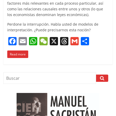
factores más relevantes en cada proceso particular, así
como las relaciones causales entre unos y otros (lo que
los economistas denominan leyes económicas).
Perdone la interrupción. Habla usted de modelos de
interpretación. ¿Puede precisarnos esta noción?
F
E
W
W
X
T
G
C
a
m
h
e
h
m
o
Read more
c
ai
at
C
re
ai
m
e
l
s
h
a
l
p
b
A
at
d
ar
o
p
s
tir
o
p
k