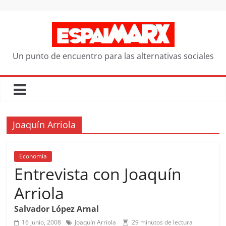
Saltar
al
contenido
Un punto de encuentro para las alternativas sociales
Joaquín Arriola
Economía
Entrevista con Joaquín
Arriola
Salvador López Arnal
16 junio, 2008
Joaquín Arriola
29 minutos de lectura