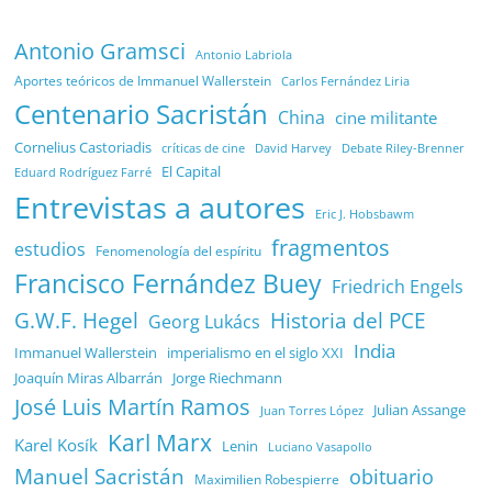
Antonio Gramsci
Antonio Labriola
Aportes teóricos de Immanuel Wallerstein
Carlos Fernández Liria
Centenario Sacristán
China
cine militante
Cornelius Castoriadis
Debate Riley-Brenner
críticas de cine
David Harvey
El Capital
Eduard Rodríguez Farré
Entrevistas a autores
Eric J. Hobsbawm
fragmentos
estudios
Fenomenología del espíritu
Francisco Fernández Buey
Friedrich Engels
G.W.F. Hegel
Historia del PCE
Georg Lukács
India
Immanuel Wallerstein
imperialismo en el siglo XXI
Joaquín Miras Albarrán
Jorge Riechmann
José Luis Martín Ramos
Julian Assange
Juan Torres López
Karl Marx
Karel Kosík
Lenin
Luciano Vasapollo
Manuel Sacristán
obituario
Maximilien Robespierre