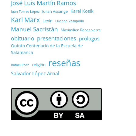
José Luis Martín Ramos
Karel Kosík
Julian Assange
Juan Torres López
Karl Marx
Lenin
Luciano Vasapollo
Manuel Sacristán
Maximilien Robespierre
obituario
presentaciones
prólogos
Quinto Centenario de la Escuela de
Salamanca
reseñas
religión
Rafael Poch
Salvador López Arnal