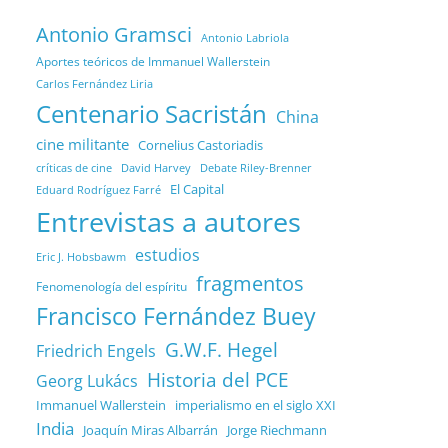
Antonio Gramsci
Antonio Labriola
Aportes teóricos de Immanuel Wallerstein
Carlos Fernández Liria
Centenario Sacristán
China
cine militante
Cornelius Castoriadis
Debate Riley-Brenner
críticas de cine
David Harvey
El Capital
Eduard Rodríguez Farré
Entrevistas a autores
estudios
Eric J. Hobsbawm
fragmentos
Fenomenología del espíritu
Francisco Fernández Buey
G.W.F. Hegel
Friedrich Engels
Historia del PCE
Georg Lukács
Immanuel Wallerstein
imperialismo en el siglo XXI
India
Joaquín Miras Albarrán
Jorge Riechmann