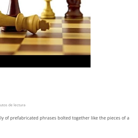
utos de lectura
ely of prefabricated phrases bolted together like the pieces of a
C