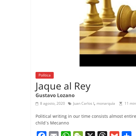
Política
Jaque al Rey
Gustavo Lozano
,
8 agosto, 2020
Juan Carlos I
monarquía
11 min
Political writing in our time consists almost entir
child´s Mecanno
F
E
W
W
X
T
G