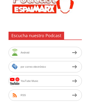
Escucha nuestro Podcast
Android
por correo electrónico
YouTube Music
RSS