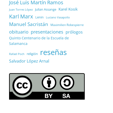
José Luis Martín Ramos
Karel Kosík
Julian Assange
Juan Torres López
Karl Marx
Lenin
Luciano Vasapollo
Manuel Sacristán
Maximilien Robespierre
obituario
presentaciones
prólogos
Quinto Centenario de la Escuela de
Salamanca
reseñas
religión
Rafael Poch
Salvador López Arnal