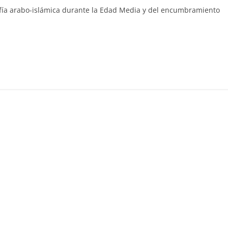
ofía arabo-islámica durante la Edad Media y del encumbramiento
C
o
m
p
ar
ir