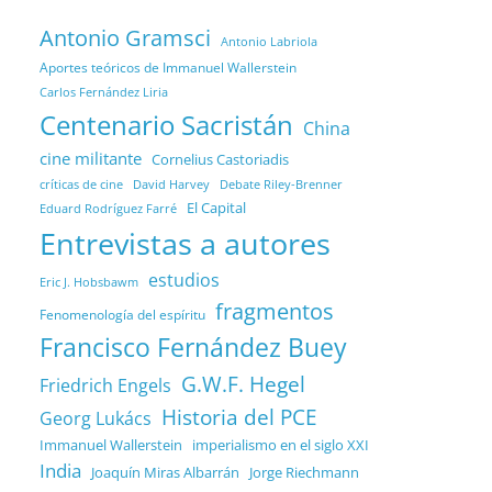
Antonio Gramsci
Antonio Labriola
Aportes teóricos de Immanuel Wallerstein
Carlos Fernández Liria
Centenario Sacristán
China
cine militante
Cornelius Castoriadis
Debate Riley-Brenner
críticas de cine
David Harvey
El Capital
Eduard Rodríguez Farré
Entrevistas a autores
estudios
Eric J. Hobsbawm
fragmentos
Fenomenología del espíritu
Francisco Fernández Buey
G.W.F. Hegel
Friedrich Engels
Historia del PCE
Georg Lukács
Immanuel Wallerstein
imperialismo en el siglo XXI
India
Joaquín Miras Albarrán
Jorge Riechmann