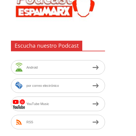
Escucha nuestro Podcast
Android
por correo electrónico
YouTube Music
RSS