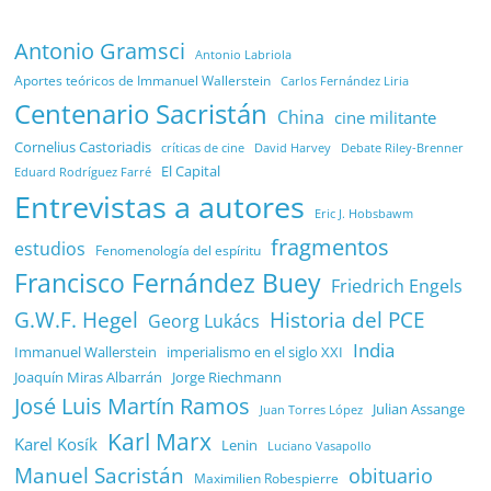
Antonio Gramsci
Antonio Labriola
Aportes teóricos de Immanuel Wallerstein
Carlos Fernández Liria
Centenario Sacristán
China
cine militante
Cornelius Castoriadis
Debate Riley-Brenner
críticas de cine
David Harvey
El Capital
Eduard Rodríguez Farré
Entrevistas a autores
Eric J. Hobsbawm
fragmentos
estudios
Fenomenología del espíritu
Francisco Fernández Buey
Friedrich Engels
G.W.F. Hegel
Historia del PCE
Georg Lukács
India
Immanuel Wallerstein
imperialismo en el siglo XXI
Joaquín Miras Albarrán
Jorge Riechmann
José Luis Martín Ramos
Julian Assange
Juan Torres López
Karl Marx
Karel Kosík
Lenin
Luciano Vasapollo
Manuel Sacristán
obituario
Maximilien Robespierre