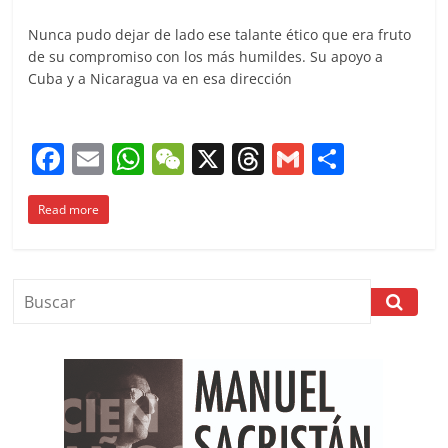
Nunca pudo dejar de lado ese talante ético que era fruto
de su compromiso con los más humildes. Su apoyo a
Cuba y a Nicaragua va en esa dirección
F
E
W
W
X
T
G
C
a
m
h
e
h
m
o
Read more
c
ai
at
C
re
ai
m
e
l
s
h
a
l
p
b
A
at
d
ar
o
p
s
tir
o
p
k