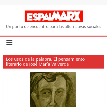
Saltar
al
contenido
Un punto de encuentro para las alternativas sociales
Los usos de la palabra. El pensamiento
literario de José María Valverde