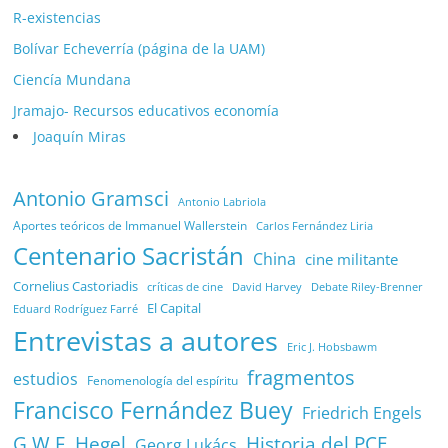
R-existencias
Bolívar Echeverría (página de la UAM)
Ciencía Mundana
Jramajo- Recursos educativos economía
Joaquín Miras
Antonio Gramsci
Antonio Labriola
Aportes teóricos de Immanuel Wallerstein
Carlos Fernández Liria
Centenario Sacristán
China
cine militante
Cornelius Castoriadis
Debate Riley-Brenner
críticas de cine
David Harvey
El Capital
Eduard Rodríguez Farré
Entrevistas a autores
Eric J. Hobsbawm
fragmentos
estudios
Fenomenología del espíritu
Francisco Fernández Buey
Friedrich Engels
G.W.F. Hegel
Historia del PCE
Georg Lukács