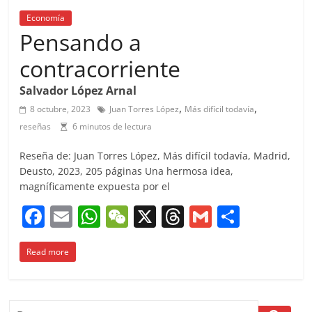
Economía
Pensando a
contracorriente
Salvador López Arnal
,
,
8 octubre, 2023
Juan Torres López
Más difícil todavía
reseñas
6 minutos de lectura
Reseña de: Juan Torres López, Más difícil todavía, Madrid,
Deusto, 2023, 205 páginas Una hermosa idea,
magníficamente expuesta por el
F
E
W
W
X
T
G
C
a
m
h
e
h
m
o
Read more
c
ai
at
C
re
ai
m
e
l
s
h
a
l
p
b
A
at
d
ar