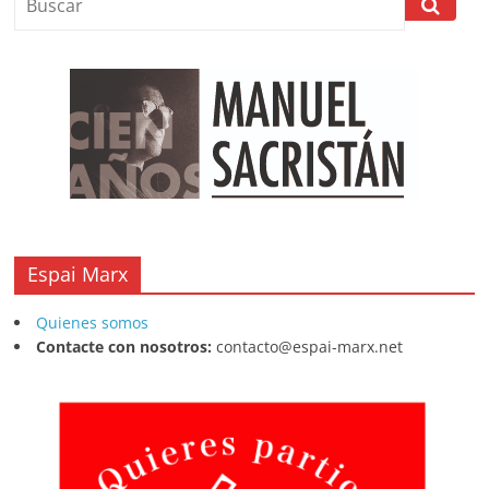
o
p
s
tir
o
p
k
Espai Marx
Quienes somos
Contacte con nosotros:
contacto@espai-marx.net