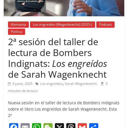
Alemania
Los engreídos (Wagenknecht) (2025-)
Podcast
Política
2ª sesión del taller de
lectura de Bombers
Indignats:
Los engreídos
de Sarah Wagenknecht
,
4 junio, 2025
Los engreídos
Sarah Wagenknecht
0
minutos de lectura
Nueva sesión en el taller de lectura de Bombers Indignats
sobre el libro Los engreídos de Sarah Wagenknecht. Esta
2ª
F
E
W
W
X
T
G
C