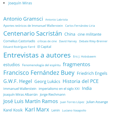
Joaquín Miras
Antonio Gramsci
Antonio Labriola
Aportes teóricos de Immanuel Wallerstein
Carlos Fernández Liria
Centenario Sacristán
China
cine militante
Cornelius Castoriadis
Debate Riley-Brenner
críticas de cine
David Harvey
El Capital
Eduard Rodríguez Farré
Entrevistas a autores
Eric J. Hobsbawm
fragmentos
estudios
Fenomenología del espíritu
Francisco Fernández Buey
Friedrich Engels
G.W.F. Hegel
Historia del PCE
Georg Lukács
India
Immanuel Wallerstein
imperialismo en el siglo XXI
Joaquín Miras Albarrán
Jorge Riechmann
José Luis Martín Ramos
Julian Assange
Juan Torres López
Karl Marx
Karel Kosík
Lenin
Luciano Vasapollo