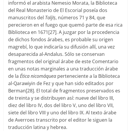
informó el arabista Nemesio Morata, la Biblioteca
del Real Monasterio de El Escorial poseía dos
manuscritos del
Taljīṣ
, números 71 y 84, que
perecieron en el fuego que quemó parte de esa rica
Biblioteca en 1671[27]. A juzgar por la procedencia
de dichos fondos árabes, es probable su origen
magrebí, lo que indicaría su difusión allí, una vez
desaparecida al-Andalus. Sólo se conservan
fragmentos del original árabe de este Comentario
en unas notas marginales a una traducción árabe
de la
Ética nicomáquea
perteneciente a la Biblioteca
al-Qarawiyin de Fez y que han sido editados por
Berman[28]. El total de fragmentos preservados es
de treinta y se distribuyen así: nueve del libro III,
diez del libro IV, dos del libro V, uno del libro VII,
siete del libro VIII y uno del libro IX. Al texto árabe
de Averroes transcrito por el editor le siguen la
traducción latina y hebrea.