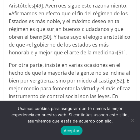
Aristóteles[49]. Averroes sigue este razonamiento:
«Afirmamos en efecto que el fin del régimen de los
Estados es más noble, y el máximo deseo en tal
régimen es que surjan buenos ciudadanos y que
obren el bien»[50]. Y hace suyo el elogio aristotélico
de que «el gobierno de los estados es más
honorable y mejor que el arte de la medicina»[51].
Por otra parte, insiste en varias ocasiones en el
hecho de que la mayoría de la gente no se inclina al
bien por vergüenza sino por miedo al castigo[52]. El
mejor medio para fomentar la virtud y el más eficaz
instrumento de control social son las leyes. En
contra de la opinión de algún estudioso, Averroes
Usamos cookies para asegurar que te damos la mejor
no defendió aquí ni en ningún otro texto el
experiencia en nuestra web. Si continúas usando este sitio,
absolutismo monárquico de origen teocrático que
asumiremos que estás de acuerdo con ello.
ya gozaba de predicamento en la tradición feudal
Aceptar
europea. Por el contrario, él aboga por la