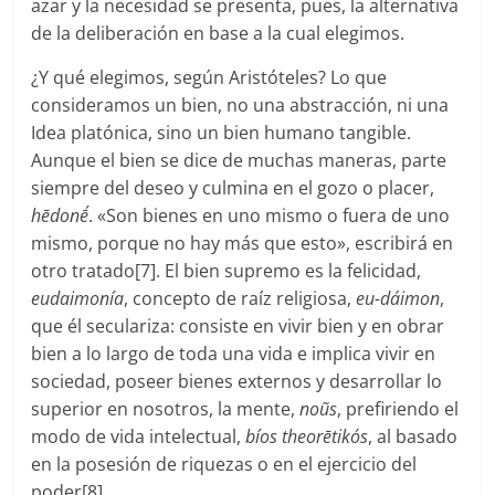
azar y la necesidad se presenta, pues, la alternativa
de la deliberación en base a la cual elegimos.
¿Y qué elegimos, según Aristóteles? Lo que
consideramos un bien, no una abstracción, ni una
Idea platónica, sino un bien humano tangible.
Aunque el bien se dice de muchas maneras, parte
siempre del deseo y culmina en el gozo o placer,
hēdonḗ
. «Son bienes en uno mismo o fuera de uno
mismo, porque no hay más que esto», escribirá en
otro tratado[7]. El bien supremo es la felicidad,
eudaimonía
, concepto de raíz religiosa,
eu-dáimon
,
que él seculariza: consiste en vivir bien y en obrar
bien a lo largo de toda una vida e implica vivir en
sociedad, poseer bienes externos y desarrollar lo
superior en nosotros, la mente,
noũs
, prefiriendo el
modo de vida intelectual,
bíos theorētikós
, al basado
en la posesión de riquezas o en el ejercicio del
poder[8].