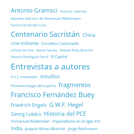
Antonio Gramsci
Antonio Labriola
Aportes teóricos de Immanuel Wallerstein
Carlos Fernández Liria
Centenario Sacristán
China
cine militante
Cornelius Castoriadis
Debate Riley-Brenner
críticas de cine
David Harvey
El Capital
Eduard Rodríguez Farré
Entrevistas a autores
estudios
Eric J. Hobsbawm
fragmentos
Fenomenología del espíritu
Francisco Fernández Buey
G.W.F. Hegel
Friedrich Engels
Historia del PCE
Georg Lukács
Immanuel Wallerstein
imperialismo en el siglo XXI
India
Joaquín Miras Albarrán
Jorge Riechmann