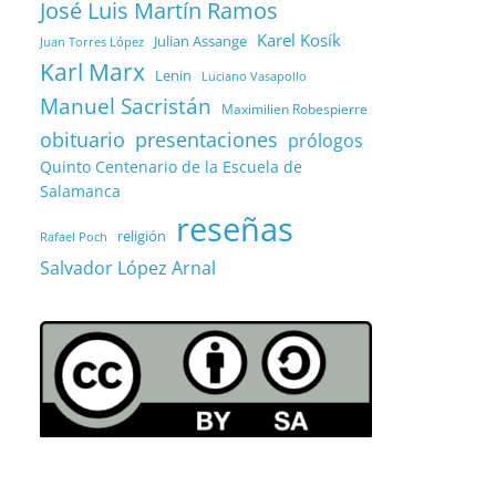
José Luis Martín Ramos
Karel Kosík
Julian Assange
Juan Torres López
Karl Marx
Lenin
Luciano Vasapollo
Manuel Sacristán
Maximilien Robespierre
obituario
presentaciones
prólogos
Quinto Centenario de la Escuela de
Salamanca
reseñas
religión
Rafael Poch
Salvador López Arnal