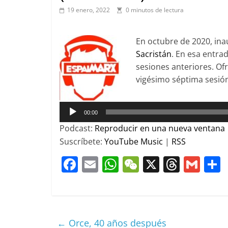
19 enero, 2022
0 minutos de lectura
En octubre de 2020, i
Sacristán
. En esa entra
sesiones anteriores. Of
vigésimo séptima sesió
Reproductor
de
00:00
audio
Podcast:
Reproducir en una nueva ventana
Suscríbete:
YouTube Music
|
RSS
F
E
W
W
X
T
G
a
m
h
e
h
m
c
ai
at
C
re
ai
e
l
s
h
a
l
←
Orce, 40 años después