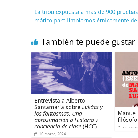
b
A
at
d
o
p
s
t
La tribu expuesta a más de 900 pruebas
o
p
mático para limpiarnos étnicamente de 
k
También te puede gustar
Entrevista a Alberto
Santamaría sobre
Lukács y
Manuel 
los fantasmas. Una
filósof
aproximación a Historia y
conciencia de clase
(HCC)
23 novie
10 marzo, 2024