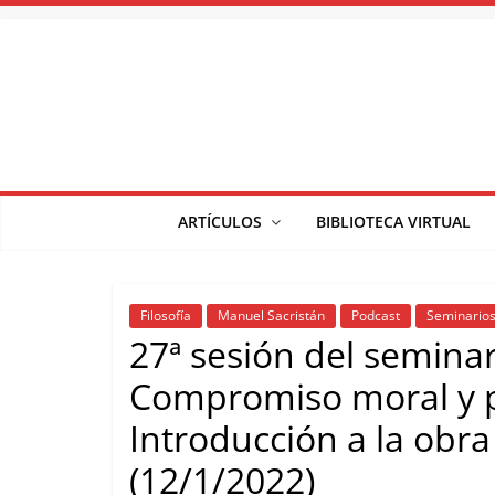
Saltar
al
contenido
ARTÍCULOS
BIBLIOTECA VIRTUAL
Filosofía
Manuel Sacristán
Podcast
Seminario
27ª sesión del seminari
Compromiso moral y pa
Introducción a la obr
(12/1/2022)