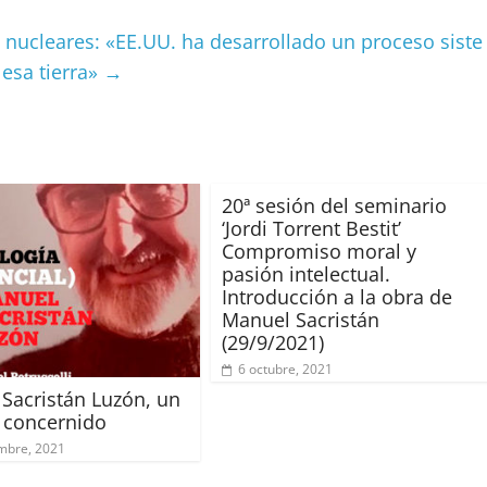
ar
el
ir
 nucleares: «EE.UU. ha desarrollado un proceso siste
volumen.
esa tierra»
→
20ª sesión del seminario
‘Jordi Torrent Bestit’
Compromiso moral y
pasión intelectual.
Introducción a la obra de
Manuel Sacristán
(29/9/2021)
6 octubre, 2021
Sacristán Luzón, un
o concernido
mbre, 2021