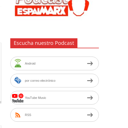
Escucha nuestro Podcast
Android
por correo electrónico
YouTube Music
RSS