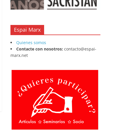
Espai Marx
Quienes somos
Contacte con nosotros:
contacto@espai-
marx.net
jo