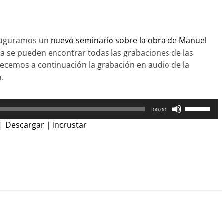
nauguramos un
nuevo seminario sobre la obra de Manuel
da se pueden encontrar todas las grabaciones de las
recemos a continuación la grabación en audio de la
n.
Utiliza
00:00
las
|
Descargar
|
Incrustar
teclas
de
C
flecha
arriba/aba
o
para
m
aumentar
p
o
disminuir