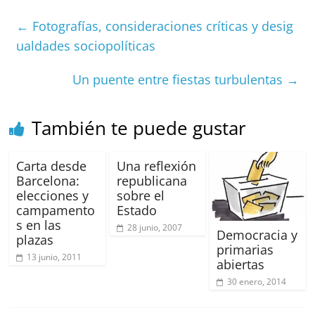
e
l
s
h
a
l
p
←
Fotografías, consideraciones críticas y desig
b
A
at
d
ar
ualdades sociopolíticas
o
p
s
tir
Un puente entre fiestas turbulentas
→
o
p
k
También te puede gustar
Carta desde
Una reflexión
Barcelona:
republicana
elecciones y
sobre el
campamento
Estado
s en las
28 junio, 2007
Democracia y
plazas
primarias
13 junio, 2011
abiertas
30 enero, 2014