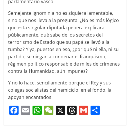
parlamentario vasco.
Semejante ignominia no es siquiera lamentable,
sino que nos lleva a la pregunta: ¿No es más lógico
que esta singular diputada pepera explicara
públicamente, qué sabe de los secretos del
terrorismo de Estado que su papá se llevó a la
tumba? Y ya, puestos en eso, ¿por qué ni ella, ni su
partido, se niegan a condenar el franquismo,
régimen político responsable de miles de crímenes
contra la Humanidad, aún impunes?
Y no lo hace, sencillamente porque el Rey y sus
colegas socialistas del hemiciclo, en el fondo, la
apoyan encantados.
F
E
W
W
X
T
G
C
a
m
h
e
h
m
o
c
ai
at
C
re
ai
m