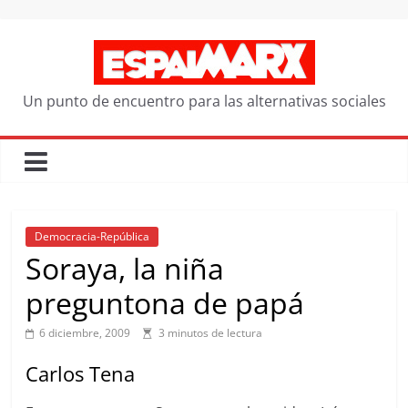
Saltar
al
contenido
Un punto de encuentro para las alternativas sociales
Democracia-República
Soraya, la niña
preguntona de papá
6 diciembre, 2009
3 minutos de lectura
Carlos Tena