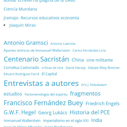
Bolívar Echeverría (página de la UAM)
Ciencía Mundana
Jramajo- Recursos educativos economía
Joaquín Miras
Antonio Gramsci
Antonio Labriola
Aportes teóricos de Immanuel Wallerstein
Carlos Fernández Liria
Centenario Sacristán
China
cine militante
Cornelius Castoriadis
Debate Riley-Brenner
críticas de cine
David Harvey
El Capital
Eduard Rodríguez Farré
Entrevistas a autores
Eric J. Hobsbawm
fragmentos
estudios
Fenomenología del espíritu
Francisco Fernández Buey
Friedrich Engels
G.W.F. Hegel
Historia del PCE
Georg Lukács
India
Immanuel Wallerstein
imperialismo en el siglo XXI
Joaquín Miras Albarrán
Jorge Riechmann