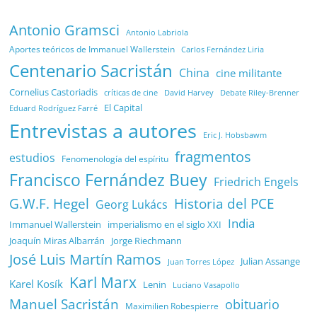
Antonio Gramsci
Antonio Labriola
Aportes teóricos de Immanuel Wallerstein
Carlos Fernández Liria
Centenario Sacristán
China
cine militante
Cornelius Castoriadis
Debate Riley-Brenner
críticas de cine
David Harvey
El Capital
Eduard Rodríguez Farré
Entrevistas a autores
Eric J. Hobsbawm
fragmentos
estudios
Fenomenología del espíritu
Francisco Fernández Buey
Friedrich Engels
G.W.F. Hegel
Historia del PCE
Georg Lukács
India
Immanuel Wallerstein
imperialismo en el siglo XXI
Joaquín Miras Albarrán
Jorge Riechmann
José Luis Martín Ramos
Julian Assange
Juan Torres López
Karl Marx
Karel Kosík
Lenin
Luciano Vasapollo
Manuel Sacristán
obituario
Maximilien Robespierre