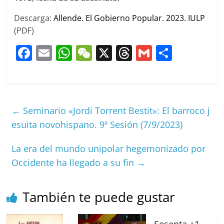
Descarga:
Allende. El Gobierno Popular. 2023. IULP
(PDF)
F
E
W
W
X
T
G
C
a
m
h
e
h
m
o
c
ai
at
C
re
ai
m
e
l
s
h
a
l
p
←
Seminario «Jordi Torrent Bestit»: El barroco j
b
A
at
d
ar
esuita novohispano. 9ª Sesión (7/9/2023)
o
p
s
tir
o
p
La era del mundo unipolar hegemonizado por
k
Occidente ha llegado a su fin
→
También te puede gustar
Sesenta +1