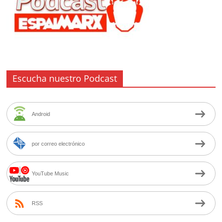
Escucha nuestro Podcast
Android
por correo electrónico
YouTube Music
RSS