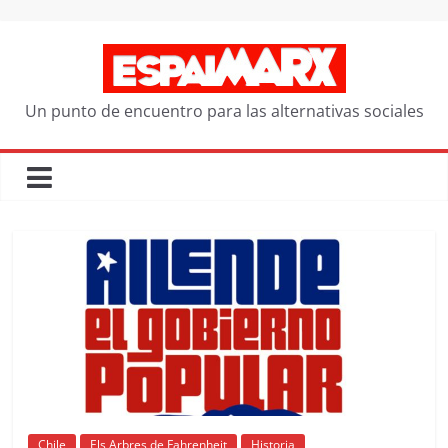
Saltar
al
contenido
Un punto de encuentro para las alternativas sociales
Chile
Els Arbres de Fahrenheit
Historia