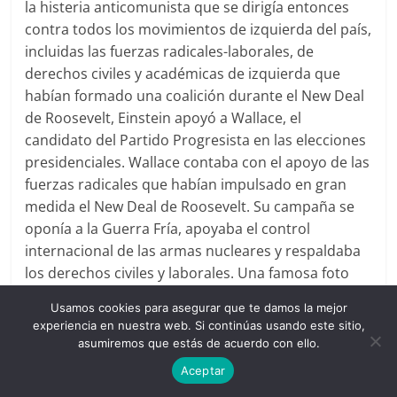
la histeria anticomunista que se dirigía entonces
contra todos los movimientos de izquierda del país,
incluidas las fuerzas radicales-laborales, de
derechos civiles y académicas de izquierda que
habían formado una coalición durante el New Deal
de Roosevelt, Einstein apoyó a Wallace, el
candidato del Partido Progresista en las elecciones
presidenciales. Wallace contaba con el apoyo de las
fuerzas radicales que habían impulsado en gran
medida el New Deal de Roosevelt. Su campaña se
oponía a la Guerra Fría, apoyaba el control
internacional de las armas nucleares y respaldaba
los derechos civiles y laborales. Una famosa foto
tomada poco antes del lanzamiento oficial del
Usamos cookies para asegurar que te damos la mejor
Partido Progresista muestra a Einstein y Paul
experiencia en nuestra web. Si continúas usando este sitio,
Robeson junto a Wallace.
Huberman y Sweezy
32
asumiremos que estás de acuerdo con ello.
escribieron el preámbulo de la plataforma del
Aceptar
Partido Progresista, que se adoptó en la