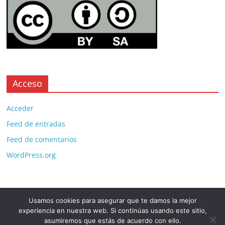
Acceso
Acceder
Feed de entradas
Feed de comentarios
WordPress.org
Usamos cookies para asegurar que te damos la mejor
Copyright © 2026
. All rights reserved.
experiencia en nuestra web. Si continúas usando este sitio,
Theme:
ColorMag Pro
by ThemeGrill. Powered by
WordPress
.
asumiremos que estás de acuerdo con ello.