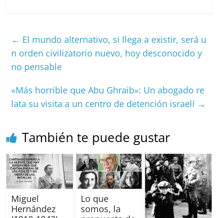
c
ai
at
C
re
ai
m
e
l
s
h
a
l
p
←
El mundo alternativo, si llega a existir, será u
b
A
at
d
ar
n orden civilizatorio nuevo, hoy desconocido y
o
p
s
tir
no pensable
o
p
k
«Más horrible que Abu Ghraib»: Un abogado re
lata su visita a un centro de detención israelí
→
También te puede gustar
Miguel
Lo que
Hernández
somos, la