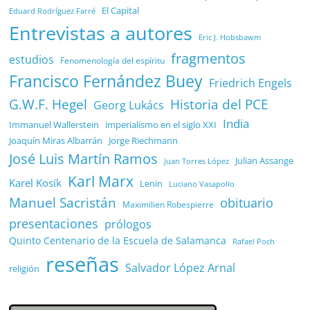
El Capital
Eduard Rodríguez Farré
Entrevistas a autores
Eric J. Hobsbawm
fragmentos
estudios
Fenomenología del espíritu
Francisco Fernández Buey
Friedrich Engels
G.W.F. Hegel
Historia del PCE
Georg Lukács
India
Immanuel Wallerstein
imperialismo en el siglo XXI
Joaquín Miras Albarrán
Jorge Riechmann
José Luis Martín Ramos
Julian Assange
Juan Torres López
Karl Marx
Karel Kosík
Lenin
Luciano Vasapollo
Manuel Sacristán
obituario
Maximilien Robespierre
presentaciones
prólogos
Quinto Centenario de la Escuela de Salamanca
Rafael Poch
reseñas
Salvador López Arnal
religión