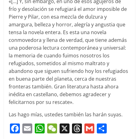
«[…] Y, sin embargo, en uno de esos agujeros de
frío y desolación se refugiará el amor imposible de
Pierre y Pilar, con esa mezcla de dulzura y
amargura, belleza y horror, alegría y angustia que
tensa la novela entera. Es esta una novela
conmovedora y llena de verdad, que tiene además
una poderosa lectura contemporánea y universal:
la memoria de cuando fuimos nosotros los
refugiados, sometidos al mismo maltrato y
abandono que siguen sufriendo hoy los refugiados
en buena parte del planeta, cerca de nuestras
fronteras también. Gran literatura hasta ahora
inédita en castellano, debemos agradecer y
felicitarnos por su rescate».
Las hago mías, ustedes también las harán suyas.
F
E
W
W
X
T
G
C
a
m
h
e
h
m
o