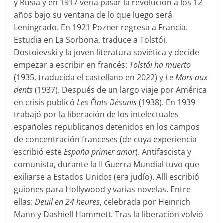
y Rusia y en 1917 vería pasar la revolución a los 12
años bajo su ventana de lo que luego será
Leningrado. En 1921 Pozner regresa a Francia.
Estudia en La Sorbona, traduce a Tolstói,
Dostoievski y la joven literatura soviética y decide
empezar a escribir en francés:
Tolstói ha muerto
(1935, traducida el castellano en 2022) y
Le Mors aux
dents
(1937). Después de un largo viaje por América
en crisis publicó
Les États-Désunis
(1938). En 1939
trabajó por la liberación de los intelectuales
españoles republicanos detenidos en los campos
de concentración franceses (de cuya experiencia
escribió este
España primer amor
). Antifascista y
comunista, durante la II Guerra Mundial tuvo que
exiliarse a Estados Unidos (era judío). Allí escribió
guiones para Hollywood y varias novelas. Entre
ellas:
Deuil en 24 heures
, celebrada por Heinrich
Mann y Dashiell Hammett. Tras la liberación volvió