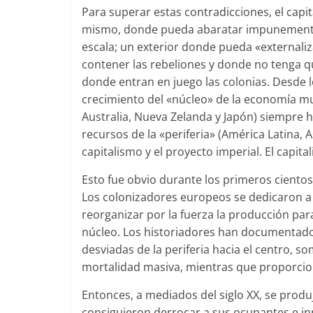
Para superar estas contradicciones, el capit
mismo, donde pueda abaratar impunemente l
escala; un exterior donde pueda «externaliz
contener las rebeliones y donde no tenga q
donde entran en juego las colonias. Desde los
crecimiento del «núcleo» de la economía mu
Australia, Nueva Zelanda y Japón) siempre 
recursos de la «periferia» (América Latina, A
capitalismo y el proyecto imperial. El capit
Esto fue obvio durante los primeros cientos d
Los colonizadores europeos se dedicaron a de
reorganizar por la fuerza la producción par
núcleo. Los historiadores han documentado
desviadas de la periferia hacia el centro, so
mortalidad masiva, mientras que proporcio
Entonces, a mediados del siglo XX, se produ
consiguieron derrocar a sus ocupantes e i