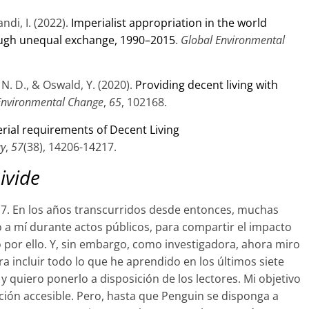
ndi, I. (2022).
Imperialist appropriation in the world
ough unequal exchange, 1990–2015
.
Global Environmental
 N. D., & Oswald, Y. (2020).
Providing decent living with
Environmental Change
,
65
, 102168.
rial requirements of Decent Living
gy
,
57
(38), 14206-14217.
ivide
17. En los años transcurridos desde entonces, muchas
 a mí durante actos públicos, para compartir el impacto
 por ello. Y, sin embargo, como investigadora, ahora miro
ra incluir todo lo que he aprendido en los últimos siete
 quiero ponerlo a disposición de los lectores. Mi objetivo
ción accesible. Pero, hasta que Penguin se disponga a