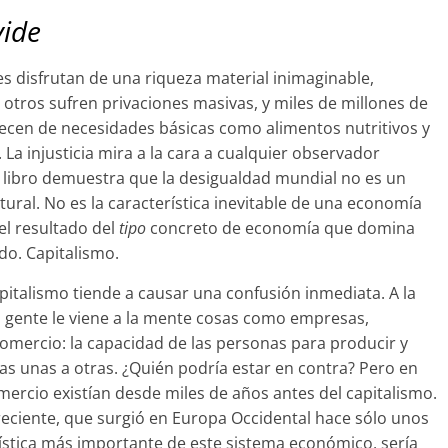
vide
s disfrutan de una riqueza material inimaginable,
otros sufren privaciones masivas, y miles de millones de
ecen de necesidades básicas como alimentos nutritivos y
 La injusticia mira a la cara a cualquier observador
e libro demuestra que la desigualdad mundial no es un
ral. No es la característica inevitable de una economía
el resultado del
tipo
concreto de economía que domina
o. Capitalismo.
pitalismo tiende a causar una confusión inmediata. A la
a gente le viene a la mente cosas como empresas,
omercio: la capacidad de las personas para producir y
s unas a otras. ¿Quién podría estar en contra? Pero en
mercio existían desde miles de años antes del capitalismo.
reciente, que surgió en Europa Occidental hace sólo unos
rística más importante de este sistema económico, sería