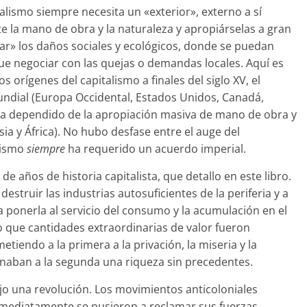
alismo siempre necesita un «exterior», externo a sí
a mano de obra y la naturaleza y apropiárselas a gran
ar» los daños sociales y ecológicos, donde se puedan
ue negociar con las quejas o demandas locales. Aquí es
 orígenes del capitalismo a finales del siglo XV, el
ndial (Europa Occidental, Estados Unidos, Canadá,
ha dependido de la apropiación masiva de mano de obra y
sia y África). No hubo desfase entre el auge del
alismo
siempre
ha requerido un acuerdo imperial.
e años de historia capitalista, que detallo en este libro.
struir las industrias autosuficientes de la periferia y a
a ponerla al servicio del consumo y la acumulación en el
 que cantidades extraordinarias de valor fueron
metiendo a la primera a la privación, la miseria y la
naban a la segunda una riqueza sin precedentes.
jo una revolución. Los movimientos anticoloniales
nmediatamente se pusieron a reclamar sus fuerzas