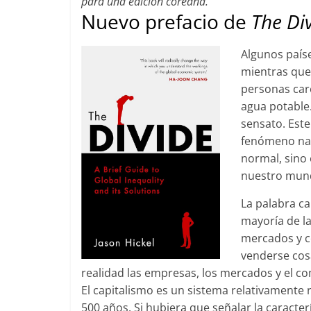
para una edición coreana.
Nuevo prefacio de
The Di
Algunos paíse
mientras que 
personas car
agua potable.
sensato. Est
fenómeno natu
normal, sino 
nuestro mund
La palabra ca
mayoría de l
mercados y c
venderse cosa
realidad las empresas, los mercados y el co
El capitalismo es un sistema relativamente 
500 años. Si hubiera que señalar la caracte