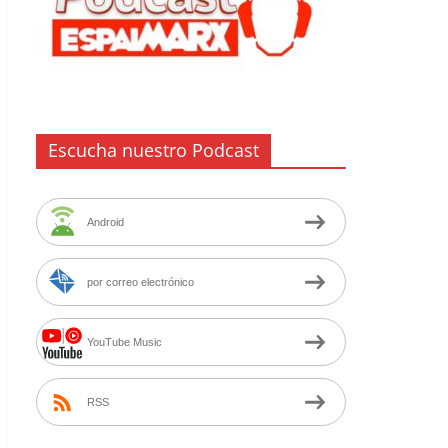
Escucha nuestro Podcast
Android
por correo electrónico
YouTube Music
RSS