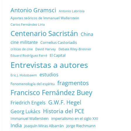
Antonio Gramsci
Antonio Labriola
Aportes teóricos de Immanuel Wallerstein
Carlos Fernández Liria
Centenario Sacristán
China
cine militante
Cornelius Castoriadis
Debate Riley-Brenner
críticas de cine
David Harvey
El Capital
Eduard Rodríguez Farré
Entrevistas a autores
estudios
Eric J. Hobsbawm
fragmentos
Fenomenología del espíritu
Francisco Fernández Buey
G.W.F. Hegel
Friedrich Engels
Historia del PCE
Georg Lukács
Immanuel Wallerstein
imperialismo en el siglo XXI
India
Joaquín Miras Albarrán
Jorge Riechmann