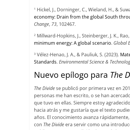
Hickel, J., Dorninger, C., Wieland, H., & Suwa
1
economy: Drain from the global South thr
Change
,
73
, 102467.
Millward-Hopkins, J., Steinberger, J. K., Rao,
2
minimum energy: A global scenario
.
Global 
Vélez-Henao, J. A., & Pauliuk, S. (2023).
Mate
3
Standards
.
Environmental Science & Technolo
Nuevo epílogo para
The D
The Divide
se publicó por primera vez en 20
personas me han escrito, o se han acercado
que tuvo en ellas. Siempre estoy agradecido
hacia atrás y me gustaría que el texto pudie
años. El conocimiento avanza rápidamente, y
con
The Divide
era servir como una introduc