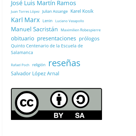
José Luis Martín Ramos
Karel Kosík
Julian Assange
Juan Torres López
Karl Marx
Lenin
Luciano Vasapollo
Manuel Sacristán
Maximilien Robespierre
obituario
presentaciones
prólogos
Quinto Centenario de la Escuela de
Salamanca
reseñas
religión
Rafael Poch
Salvador López Arnal