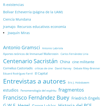
R-existencias
Bolívar Echeverría (página de la UAM)
Ciencía Mundana
Jramajo- Recursos educativos economía
Joaquín Miras
Antonio Gramsci
Antonio Labriola
Aportes teóricos de Immanuel Wallerstein
Carlos Fernández Liria
Centenario Sacristán
China
cine militante
Cornelius Castoriadis
Debate Riley-Brenner
críticas de cine
David Harvey
El Capital
Eduard Rodríguez Farré
Entrevistas a autores
Eric J. Hobsbawm
fragmentos
estudios
Fenomenología del espíritu
Francisco Fernández Buey
Friedrich Engels
G.W.F. Hegel
Historia del PCE
Georg Lukács