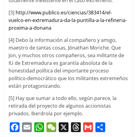
totalmente inexistente en el caso extremeño.
[3]
http://www.publico.es/ciencias/383414/el-
vuelco-en-extremadura-da-la-puntilla-a-la-refineria-
proxima-a-donana
[4] Debo la información al compañero y amigo,
maestro de tantas cosas, Jónathan Moriche. Que
Jon, y muchos otros compañeros, sea militante de
IU de Extremadura es garantía absoluta de la
honestidad política del importante proceso
político-democrático que los militantes extremeños
están protagonizando.
[5] Hay que sumar a todo ello, según parece, la
retirada del proyecto de algunos accionistas
privados. Iberdrola por ejemplo.
F
E
W
W
X
T
G
C
a
m
h
e
h
m
o