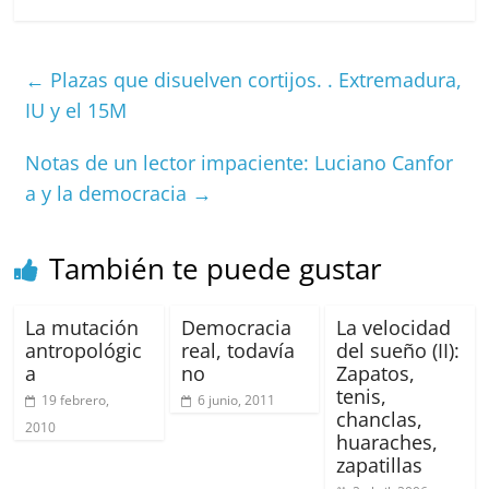
c
ai
at
C
re
ai
m
e
l
s
h
a
l
p
←
Plazas que disuelven cortijos. . Extremadura,
b
A
at
d
ar
IU y el 15M
o
p
s
tir
Notas de un lector impaciente: Luciano Canfor
o
p
a y la democracia
→
k
También te puede gustar
La mutación
Democracia
La velocidad
antropológic
real, todavía
del sueño (II):
a
no
Zapatos,
tenis,
19 febrero,
6 junio, 2011
chanclas,
2010
huaraches,
zapatillas