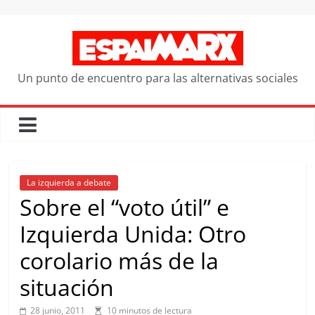
Saltar
al
contenido
Un punto de encuentro para las alternativas sociales
La izquierda a debate
Sobre el “voto útil” e
Izquierda Unida: Otro
corolario más de la
situación
28 junio, 2011
10 minutos de lectura