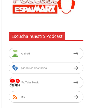
Escucha nuestro Podcast
Android
por correo electrónico
YouTube Music
RSS