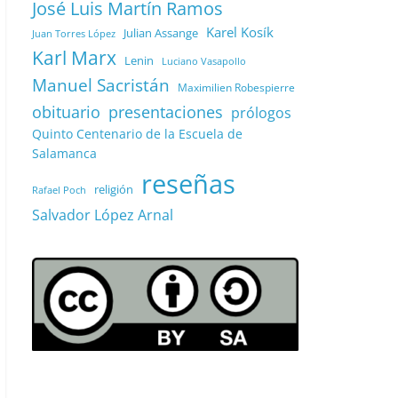
José Luis Martín Ramos
Karel Kosík
Julian Assange
Juan Torres López
Karl Marx
Lenin
Luciano Vasapollo
Manuel Sacristán
Maximilien Robespierre
obituario
presentaciones
prólogos
Quinto Centenario de la Escuela de
Salamanca
reseñas
religión
Rafael Poch
Salvador López Arnal