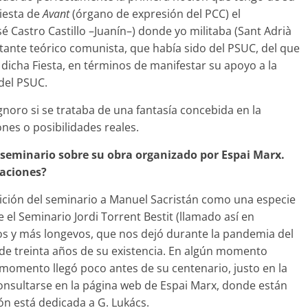
Fiesta de
Avant
(órgano de expresión del PCC) el
sé Castro Castillo –Juanín–) donde yo militaba (Sant Adrià
ante teórico comunista, que había sido del PSUC, del que
a dicha Fiesta, en términos de manifestar su apoyo a la
del PSUC.
ignoro si se trataba de una fantasía concebida en la
nes o posibilidades reales.
n seminario sobre su obra organizado por Espai Marx.
saciones?
ición del seminario a Manuel Sacristán como una especie
 el Seminario Jordi Torrent Bestit (llamado así en
os y más longevos, que nos dejó durante la pandemia del
 de treinta años de su existencia. En algún momento
momento llegó poco antes de su centenario, justo en la
onsultarse en la página web de Espai Marx, donde están
ón está dedicada a G. Lukács.