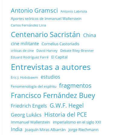
Antonio Gramsci
Antonio Labriola
Aportes teóricos de Immanuel Wallerstein
Carlos Fernández Liria
Centenario Sacristán
China
cine militante
Cornelius Castoriadis
Debate Riley-Brenner
críticas de cine
David Harvey
El Capital
Eduard Rodríguez Farré
Entrevistas a autores
estudios
Eric J. Hobsbawm
fragmentos
Fenomenología del espíritu
Francisco Fernández Buey
G.W.F. Hegel
Friedrich Engels
Historia del PCE
Georg Lukács
Immanuel Wallerstein
imperialismo en el siglo XXI
India
Joaquín Miras Albarrán
Jorge Riechmann