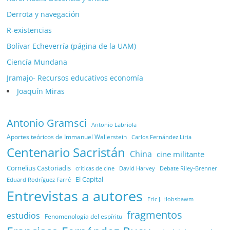
Derrota y navegación
R-existencias
Bolívar Echeverría (página de la UAM)
Ciencía Mundana
Jramajo- Recursos educativos economía
Joaquín Miras
Antonio Gramsci
Antonio Labriola
Aportes teóricos de Immanuel Wallerstein
Carlos Fernández Liria
Centenario Sacristán
China
cine militante
Cornelius Castoriadis
Debate Riley-Brenner
críticas de cine
David Harvey
El Capital
Eduard Rodríguez Farré
Entrevistas a autores
Eric J. Hobsbawm
fragmentos
estudios
Fenomenología del espíritu