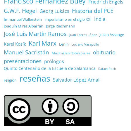
Francisco Fernández Buey
Friedrich Engels
G.W.F. Hegel
Historia del PCE
Georg Lukács
India
Immanuel Wallerstein
imperialismo en el siglo XXI
Joaquín Miras Albarrán
Jorge Riechmann
José Luis Martín Ramos
Julian Assange
Juan Torres López
Karl Marx
Karel Kosík
Lenin
Luciano Vasapollo
Manuel Sacristán
obituario
Maximilien Robespierre
presentaciones
prólogos
Quinto Centenario de la Escuela de Salamanca
Rafael Poch
reseñas
Salvador López Arnal
religión