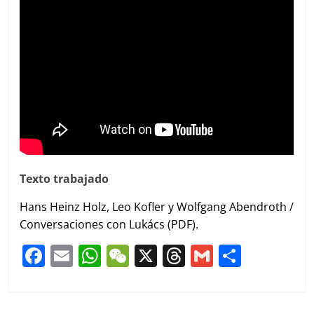
Texto trabajado
Hans Heinz Holz, Leo Kofler y Wolfgang Abendroth /
Conversaciones con Lukács (PDF).
F
E
W
W
X
T
G
C
a
m
h
e
h
m
o
c
ai
at
C
re
ai
m