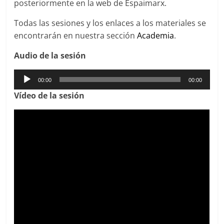
posteriormente en la web de Espaimarx.
Todas las sesiones y los enlaces a los materiales se
encontrarán en nuestra sección
Academia
.
Audio de la sesión
Reproductor
00:00
00:00
de
Víd
eo de la sesión
audio