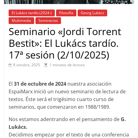
El Lukács tardío (2024-)
Filosofía
Georg Lukács
Multimedia
Seminarios
Seminario «Jordi Torrent
Bestit»: El Lukács tardío.
17ª sesión (2/10/2025)
8 octubre, 2025
1 minutos de lectura
El
31 de octubre de 2024
nuestra asociación
EspaiMarx inició un nuevo seminario de lectura de
textos. Éste será el trigésimo cuarto curso de
seminarios, que comenzaron en 1988/1989.
Nos estamos adentrando en el pensamiento de
G.
Lukács.
Decidimos empezar por el texto de una conferencia