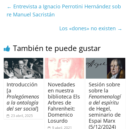
e
l
s
h
a
l
p
←
Entrevista a Ignacio Perrotini Hernández sob
b
A
at
d
ar
re Manuel Sacristán
o
p
s
tir
Los «dones» no existen
→
o
p
k
También te puede gustar
Introducción
Novedades
Sesión sobre
[a
en nuestra
sobre la
Prolegómenos
biblioteca Els
Fenomenologí
a la ontología
Arbres de
a del espíritu
del ser social
]
Fahrenheit:
de Hegel,
Domenico
seminario de
23 abril, 2025
Losurdo
Espai Marx
(5/12/2024)
9 abril, 2021