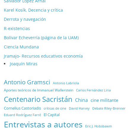
Salvador López Arnal
Karel Kosík. Decencia y crítica
Derrota y navegación
R-existencias
Bolívar Echeverría (página de la UAM)
Ciencía Mundana
Jramajo- Recursos educativos economía
Joaquín Miras
Antonio Gramsci
Antonio Labriola
Aportes teóricos de Immanuel Wallerstein
Carlos Fernández Liria
Centenario Sacristán
China
cine militante
Cornelius Castoriadis
Debate Riley-Brenner
críticas de cine
David Harvey
El Capital
Eduard Rodríguez Farré
Entrevistas a autores
Eric J. Hobsbawm