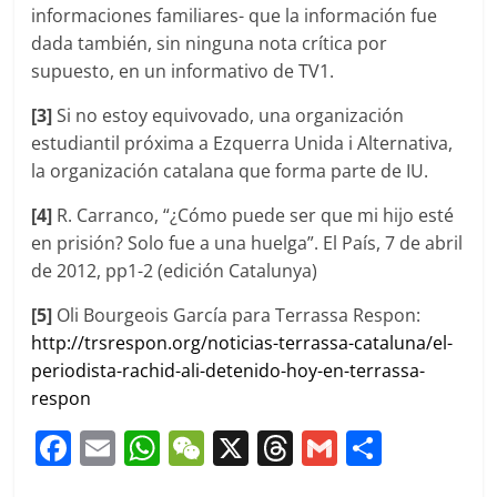
informaciones familiares- que la información fue
dada también, sin ninguna nota crítica por
supuesto, en un informativo de TV1.
[3]
Si no estoy equivovado, una organización
estudiantil próxima a Ezquerra Unida i Alternativa,
la organización catalana que forma parte de IU.
[4]
R. Carranco, “¿Cómo puede ser que mi hijo esté
en prisión? Solo fue a una huelga”. El País, 7 de abril
de 2012, pp1-2 (edición Catalunya)
[5]
Oli Bourgeois García para Terrassa Respon:
http://trsrespon.org/noticias-terrassa-cataluna/el-
periodista-rachid-ali-detenido-hoy-en-terrassa-
respon
F
E
W
W
X
T
G
C
a
m
h
e
h
m
o