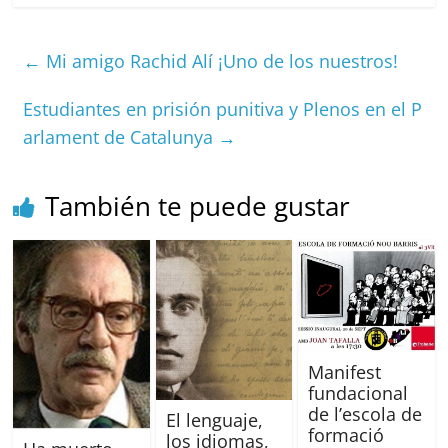
c
ai
at
C
re
ai
m
e
l
s
h
a
l
p
←
Mi amigo Rachid Alí ¡Uno de los nuestros!
b
A
at
d
ar
o
p
s
tir
Estudiantes en prisión punitiva y Plenos en el P
arlament de Catalunya
→
o
p
k
También te puede gustar
Manifest
fundacional
de l’escola de
El lenguaje,
formació
los idiomas,