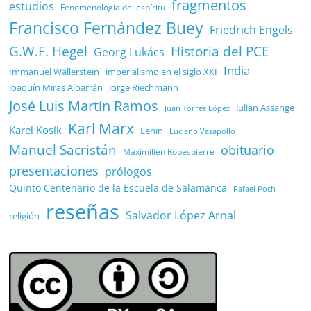
fragmentos
estudios
Fenomenología del espíritu
Francisco Fernández Buey
Friedrich Engels
G.W.F. Hegel
Historia del PCE
Georg Lukács
India
Immanuel Wallerstein
imperialismo en el siglo XXI
Joaquín Miras Albarrán
Jorge Riechmann
José Luis Martín Ramos
Julian Assange
Juan Torres López
Karl Marx
Karel Kosík
Lenin
Luciano Vasapollo
Manuel Sacristán
obituario
Maximilien Robespierre
presentaciones
prólogos
Quinto Centenario de la Escuela de Salamanca
Rafael Poch
reseñas
Salvador López Arnal
religión