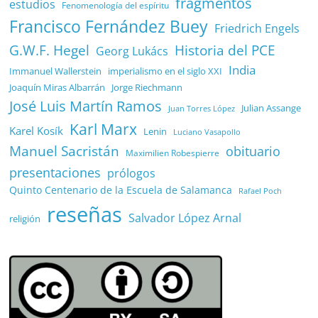
fragmentos
estudios
Fenomenología del espíritu
Francisco Fernández Buey
Friedrich Engels
G.W.F. Hegel
Historia del PCE
Georg Lukács
India
Immanuel Wallerstein
imperialismo en el siglo XXI
Joaquín Miras Albarrán
Jorge Riechmann
José Luis Martín Ramos
Julian Assange
Juan Torres López
Karl Marx
Karel Kosík
Lenin
Luciano Vasapollo
Manuel Sacristán
obituario
Maximilien Robespierre
presentaciones
prólogos
Quinto Centenario de la Escuela de Salamanca
Rafael Poch
reseñas
Salvador López Arnal
religión