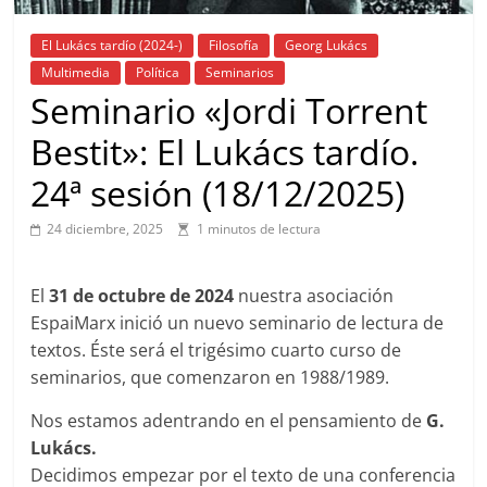
El Lukács tardío (2024-)
Filosofía
Georg Lukács
Multimedia
Política
Seminarios
Seminario «Jordi Torrent
Bestit»: El Lukács tardío.
24ª sesión (18/12/2025)
24 diciembre, 2025
1 minutos de lectura
El
31 de octubre de 2024
nuestra asociación
EspaiMarx inició un nuevo seminario de lectura de
textos. Éste será el trigésimo cuarto curso de
seminarios, que comenzaron en 1988/1989.
Nos estamos adentrando en el pensamiento de
G.
Lukács.
Decidimos empezar por el texto de una conferencia