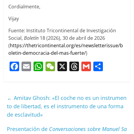
Cordialmente,
Vijay
Fuente: Instituto Tricontinental de Investigación
Social,
Boletín
18 (2026), 30 de abril de 2026
(
https://thetricontinental.org/es/newsletterissue/b
oletin-democracia-del-mas-fuerte/
)
F
E
W
W
X
T
G
C
a
m
h
e
h
m
o
c
ai
at
C
re
ai
m
e
l
s
h
a
l
p
←
Amitav Ghosh: «El coche no es un instrumen
b
A
at
d
ar
to de libertad, es el instrumento de una forma
o
p
s
tir
de esclavitud»
o
p
Presentación de
Conversaciones sobre Manuel Sa
k