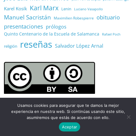
Karl Marx
Karel Kosík
Lenin
Luciano Vasapollo
Manuel Sacristán
obituario
Maximilien Robespierre
presentaciones
prólogos
Quinto Centenario de la Escuela de Salamanca
Rafael Poch
reseñas
Salvador López Arnal
religión
Usamos cookies para asegurar que te damos la mejor
experiencia en nuestra web. Si continúas usando este sitio,
Acceso
asumiremos que estás de acuerdo con ello.
Aceptar
Acceder