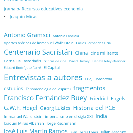
Jramajo- Recursos educativos economía
Joaquín Miras
Antonio Gramsci
Antonio Labriola
Aportes teóricos de Immanuel Wallerstein
Carlos Fernández Liria
Centenario Sacristán
China
cine militante
Cornelius Castoriadis
Debate Riley-Brenner
críticas de cine
David Harvey
El Capital
Eduard Rodríguez Farré
Entrevistas a autores
Eric J. Hobsbawm
fragmentos
estudios
Fenomenología del espíritu
Francisco Fernández Buey
Friedrich Engels
G.W.F. Hegel
Historia del PCE
Georg Lukács
India
Immanuel Wallerstein
imperialismo en el siglo XXI
Joaquín Miras Albarrán
Jorge Riechmann
José Luis Martín Ramos
Julian Assange
Juan Torres López