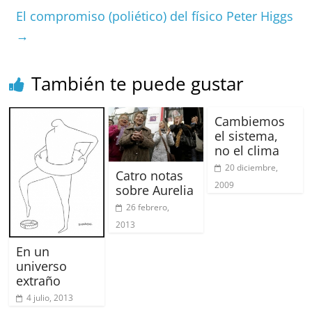
o
p
s
tir
El compromiso (poliético) del físico Peter Higgs
→
o
p
k
También te puede gustar
Cambiemos
el sistema,
no el clima
20 diciembre,
Catro notas
2009
sobre Aurelia
26 febrero,
2013
En un
universo
extraño
4 julio, 2013