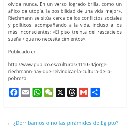
olvida nunca. En un verso logrado brilla, como un
añico de utopía, la posibilidad de una vida mejor».
Riechmann se sitúa cerca de los conflictos sociales
y políticos, acompañando a la vida, incluso a los
más inconscientes: «El piso treinta del rascacielos
sueña / que no necesita cimientos».
Publicado en:
http://www.publico.es/culturas/411034/jorge-
riechmann-hay-que-reivindicar-la-cultura-de-la-
pobreza
F
E
W
W
X
T
G
C
a
m
h
e
h
m
o
c
ai
at
C
re
ai
m
e
l
s
h
a
l
p
←
¿Derribamos o no las pirámides de Egipto?
b
A
at
d
ar