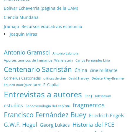
Bolívar Echeverría (página de la UAM)
Ciencía Mundana
Jramajo- Recursos educativos economía
Joaquín Miras
Antonio Gramsci
Antonio Labriola
Aportes teóricos de Immanuel Wallerstein
Carlos Fernández Liria
Centenario Sacristán
China
cine militante
Cornelius Castoriadis
Debate Riley-Brenner
críticas de cine
David Harvey
El Capital
Eduard Rodríguez Farré
Entrevistas a autores
Eric J. Hobsbawm
fragmentos
estudios
Fenomenología del espíritu
Francisco Fernández Buey
Friedrich Engels
G.W.F. Hegel
Historia del PCE
Georg Lukács