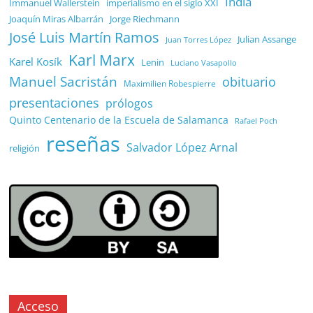
India
Immanuel Wallerstein
imperialismo en el siglo XXI
Joaquín Miras Albarrán
Jorge Riechmann
José Luis Martín Ramos
Julian Assange
Juan Torres López
Karl Marx
Karel Kosík
Lenin
Luciano Vasapollo
Manuel Sacristán
obituario
Maximilien Robespierre
presentaciones
prólogos
Quinto Centenario de la Escuela de Salamanca
Rafael Poch
reseñas
Salvador López Arnal
religión
Acceso