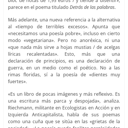
bloc de notas de 1,95 euros / y tiende a disentir»,
parece en el poema titulado
Detrás de las palabras
.
Más adelante, una nueva referencia a la alternativa
al «tiempo de terribles excesos». Apunta que
«necesitamos una poesía pobre», incluso en cierto
modo «vegetariana». Pero no anoréxica, ni una
«que nada más sirve a hojas mustias / de acelgas
líricas recalentadas». Esto, más que una
declaración de principios, es una declaración de
guerra, en un medio como el poético. No a las
rimas floridas, sí a la poesía de «dientes muy
fuertes».
«Es un libro de pocas imágenes y más reflexivo. Es
una escritura más parca y despojada», analiza.
Riechmann, militante en Ecologistas en Acción y en
Izquierda Anticapitalista, habla de sus poemas
como una cuña que se sitúa en las «grietas de la