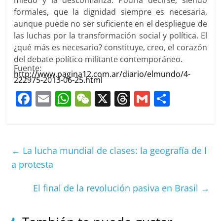
formales, que la dignidad siempre es necesaria,
aunque puede no ser suficiente en el despliegue de
las luchas por la transformación social y política. El
¿qué más es necesario? constituye, creo, el corazón
del debate político militante contemporáneo.
Fuente:
http://www.pagina12.com.ar/diario/elmundo/4-
222975-2013-06-25.html
F
E
W
W
X
T
G
C
a
m
h
e
h
m
o
c
ai
at
C
re
ai
m
e
l
s
h
a
l
p
←
La lucha mundial de clases: la geografía de l
b
A
at
d
ar
a protesta
o
p
s
tir
El final de la revolución pasiva en Brasil
→
o
p
k