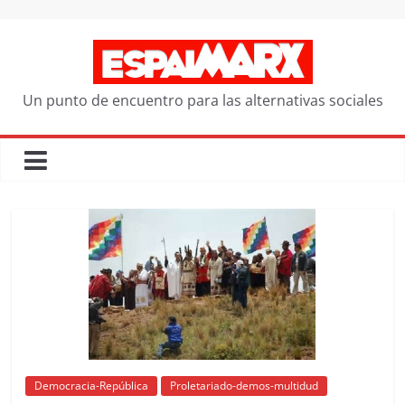
Saltar
al
contenido
Un punto de encuentro para las alternativas sociales
Democracia-República
Proletariado-demos-multidud