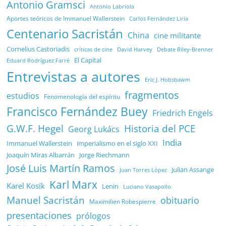
Antonio Gramsci
Antonio Labriola
Aportes teóricos de Immanuel Wallerstein
Carlos Fernández Liria
Centenario Sacristán
China
cine militante
Cornelius Castoriadis
Debate Riley-Brenner
críticas de cine
David Harvey
El Capital
Eduard Rodríguez Farré
Entrevistas a autores
Eric J. Hobsbawm
fragmentos
estudios
Fenomenología del espíritu
Francisco Fernández Buey
Friedrich Engels
G.W.F. Hegel
Historia del PCE
Georg Lukács
India
Immanuel Wallerstein
imperialismo en el siglo XXI
Joaquín Miras Albarrán
Jorge Riechmann
José Luis Martín Ramos
Julian Assange
Juan Torres López
Karl Marx
Karel Kosík
Lenin
Luciano Vasapollo
Manuel Sacristán
obituario
Maximilien Robespierre
presentaciones
prólogos