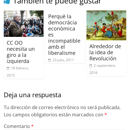
También te puede gustar
Perquè la
democràcia
econòmica
es
incompatible
CC OO
Alrededor de
amb el
necesita un
la idea de
liberalisme
giro a la
Revolución
23 julio, 2011
izquierda
2 septiembre,
18 febrero,
2016
2015
Deja una respuesta
Tu dirección de correo electrónico no será publicada.
Los campos obligatorios están marcados con
*
Comentario
*