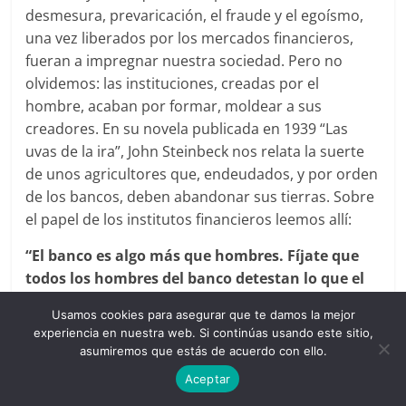
desmesura, prevaricación, el fraude y el egoísmo,
una vez liberados por los mercados financieros,
fueran a impregnar nuestra sociedad. Pero no
olvidemos: las instituciones, creadas por el
hombre, acaban por formar, moldear a sus
creadores. En su novela publicada en 1939 “Las
uvas de la ira”, John Steinbeck nos relata la suerte
de unos agricultores que, endeudados, y por orden
de los bancos, deben abandonar sus tierras. Sobre
el papel de los institutos financieros leemos allí:
“El banco es algo más que hombres. Fíjate que
todos los hombres del banco detestan lo que el
banco hace, pero aún así el banco lo hace. El
Usamos cookies para asegurar que te damos la mejor
banco es algo más que hombres, créeme. Es el
experiencia en nuestra web. Si continúas usando este sitio,
monstruo. Los hombres lo crearon, pero no lo
asumiremos que estás de acuerdo con ello.
pueden controlar”.
Aceptar
Volver a regular los mercados financieros