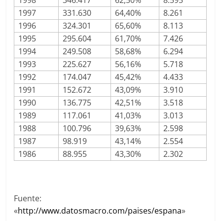
1998
346.417
62,50%
8.595
1997
331.630
64,40%
8.261
1996
324.301
65,60%
8.113
1995
295.604
61,70%
7.426
1994
249.508
58,68%
6.294
1993
225.627
56,16%
5.718
1992
174.047
45,42%
4.433
1991
152.672
43,09%
3.910
1990
136.775
42,51%
3.518
1989
117.061
41,03%
3.013
1988
100.796
39,63%
2.598
1987
98.919
43,14%
2.554
1986
88.955
43,30%
2.302
Fuente:
«
http://www.datosmacro.com/paises/espana
»