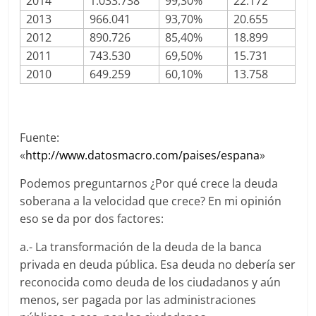
2014
1.033.738
99,30%
22.172
2013
966.041
93,70%
20.655
2012
890.726
85,40%
18.899
2011
743.530
69,50%
15.731
2010
649.259
60,10%
13.758
Fuente:
«
http://www.datosmacro.com/paises/espana
»
Podemos preguntarnos ¿Por qué crece la deuda
soberana a la velocidad que crece? En mi opinión
eso se da por dos factores:
a.- La transformación de la deuda de la banca
privada en deuda pública. Esa deuda no debería ser
reconocida como deuda de los ciudadanos y aún
menos, ser pagada por las administraciones