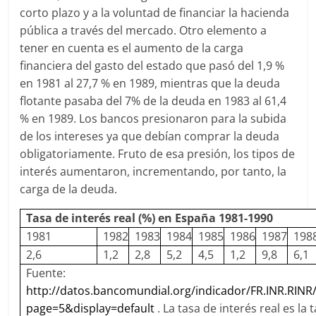
corto plazo y a la voluntad de financiar la hacienda
pública a través del mercado. Otro elemento a
tener en cuenta es el aumento de la carga
financiera del gasto del estado que pasó del 1,9 %
en 1981 al 27,7 % en 1989, mientras que la deuda
flotante pasaba del 7% de la deuda en 1983 al 61,4
% en 1989. Los bancos presionaron para la subida
de los intereses ya que debían comprar la deuda
obligatoriamente. Fruto de esa presión, los tipos de
interés aumentaron, incrementando, por tanto, la
carga de la deuda.
Tasa de interés real (%) en España 1981-1990
1981
1982
1983
1984
1985
1986
1987
198
2,6
1,2
2,8
5,2
4,5
1,2
9,8
6,1
Fuente:
http://datos.bancomundial.org/indicador/FR.INR.RINR
page=5&display=default
. La tasa de interés real es la 